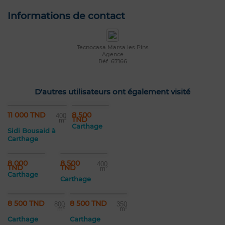
Informations de contact
Tecnocasa Marsa les Pins
Agence
Réf: 67166
D'autres utilisateurs ont également visité
11 000 TND
8 500
400
TND
m²
Carthage
Sidi Bousaid à
Carthage
8 000
8 500
400
TND
TND
m²
Carthage
Carthage
8 500 TND
8 500 TND
800
350
m²
m²
Carthage
Carthage