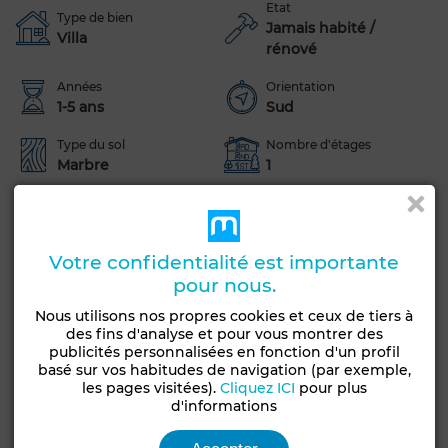
Etat
Type de bien
Jamais habité /
Villa
rénové
Années
Orientation
1-5 ans
Sud
Type du sol
Nombre d'étages
Marbre
1
Jardin
Garage
Piscine
Voir plus de photos
Votre confidentialité est importante
pour nous.
Nous utilisons nos propres cookies et ceux de tiers à
des fins d'analyse et pour vous montrer des
publicités personnalisées en fonction d'un profil
basé sur vos habitudes de navigation (par exemple,
les pages visitées).
Cliquez ICI
pour plus
d'informations