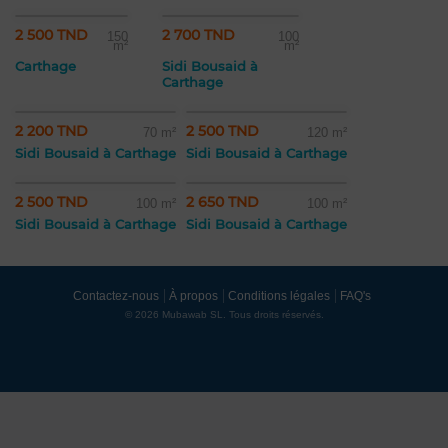
2 500 TND
2 700 TND
150
100
m²
m²
Carthage
Sidi Bousaid à
Carthage
2 200 TND
2 500 TND
70 m²
120 m²
Sidi Bousaid à Carthage
Sidi Bousaid à Carthage
2 500 TND
2 650 TND
100 m²
100 m²
Sidi Bousaid à Carthage
Sidi Bousaid à Carthage
Contactez-nous
À propos
Conditions légales
FAQ's
© 2026 Mubawab SL. Tous droits réservés.