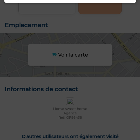
Emplacement
Voir la carte
Informations de contact
Home sweet home
Agence
Réf: OF86438
D'autres utilisateurs ont également visité