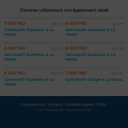
D'autres utilisateurs ont également visité
7 000 TND
6 000 TND
480 m²
120 m²
Gammarth Supérieur à La
Gammarth Supérieur à La
Marsa
Marsa
6 500 TND
6 000 TND
115 m²
500 m²
Gammarth Supérieur à La
Gammarth Supérieur à La
Marsa
Marsa
6 500 TND
7 000 TND
300 m²
400 m²
Gammarth Supérieur à La
Gammarth Village à La Marsa
Marsa
Contactez-nous
À propos
Conditions légales
FAQ's
© 2026 Mubawab SL. Tous droits réservés.