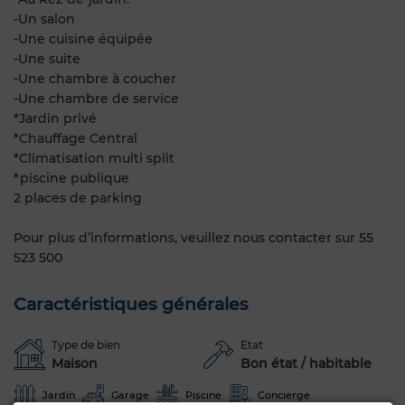
-Un salon
-Une cuisine équipée
-Une suite
-Une chambre à coucher
-Une chambre de service
*Jardin privé
*Chauffage Central
*Climatisation multi split
*piscine publique
2 places de parking
Pour plus d’informations, veuillez nous contacter sur 55
523 500
Caractéristiques générales
Type de bien
Etat
Maison
Bon état / habitable
Jardin
Garage
Piscine
Concierge