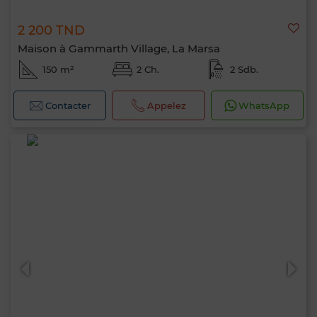
2 200 TND
Maison à Gammarth Village, La Marsa
150 m²
2 Ch.
2 Sdb.
Contacter
Appelez
WhatsApp
Bonjour, je suis MIA. Quel critère souhaitez-
vous appliquer maintenant ?