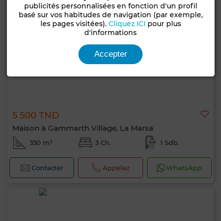
publicités personnalisées en fonction d'un profil
basé sur vos habitudes de navigation (par exemple,
les pages visitées).
Cliquez ICI
pour plus
d'informations
Accepter
5 500 TND
Maison à Gammarth Village, La Marsa
350 m²
3 Ch.
1 Sdb.
Contacter
Appelez
WhatsApp