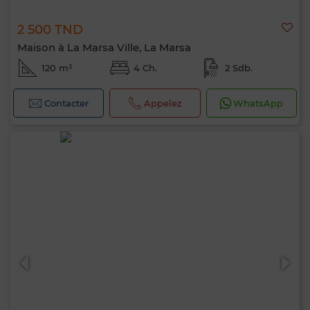
2 500 TND
Maison à La Marsa Ville, La Marsa
120 m²
4 Ch.
2 Sdb.
Contacter
Appelez
WhatsApp
Bonjour, je suis MIA. Quel critère souhaitez-
vous appliquer maintenant ?