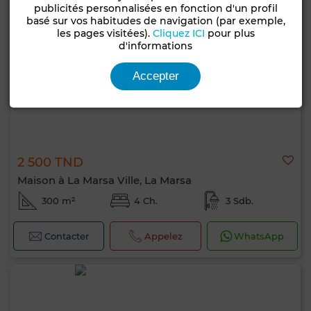
publicités personnalisées en fonction d'un profil
basé sur vos habitudes de navigation (par exemple,
les pages visitées).
Cliquez ICI
pour plus
d'informations
Accepter
2 500 TND
Maison à La Marsa Ville, La Marsa
300 m²
4 Ch.
3 Sdb.
Contacter
Appelez
WhatsApp