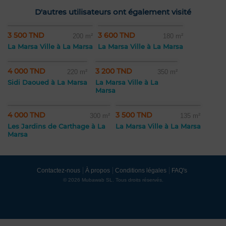
D'autres utilisateurs ont également visité
3 500 TND
3 600 TND
200 m²
180 m²
La Marsa Ville à La Marsa
La Marsa Ville à La Marsa
4 000 TND
3 200 TND
220 m²
350 m²
Sidi Daoued à La Marsa
La Marsa Ville à La
Marsa
4 000 TND
3 500 TND
300 m²
135 m²
Les Jardins de Carthage à La
La Marsa Ville à La Marsa
Marsa
Contactez-nous
À propos
Conditions légales
FAQ's
© 2026 Mubawab SL. Tous droits réservés.