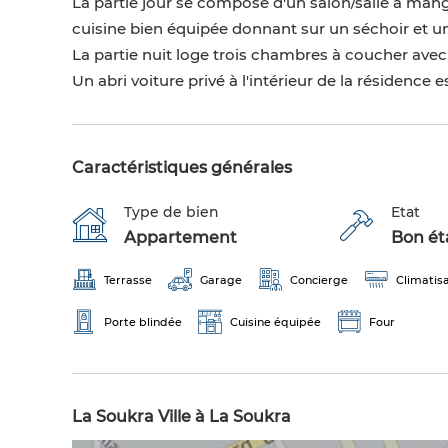
La partie jour se compose d'un salon/salle à man
cuisine bien équipée donnant sur un séchoir et une
La partie nuit loge trois chambres à coucher ave
Un abri voiture privé à l'intérieur de la résidence e
Caractéristiques générales
Type de bien
Etat
Appartement
Bon éta
Terrasse
Garage
Concierge
Climatis
Porte blindée
Cuisine équipée
Four
La Soukra Ville à La Soukra