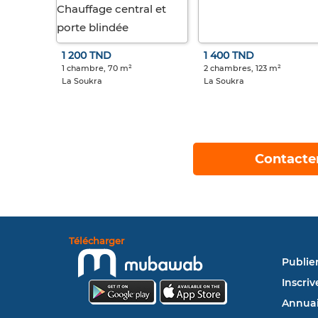
1 200 TND
1 400 TND
1 chambre, 70 m²
2 chambres, 123 m²
La Soukra
La Soukra
Contacte
Télécharger
Publie
Inscriv
Annuai