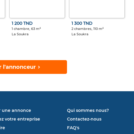
1 200 TND
1 300 TND
1 chambre, 63 m²
2 chambres, 110 m²
La Soukra
La Soukra
r l'annonceur
r une annonce
Qui sommes nous?
ez votre entreprise
Contactez-nous
re
FAQ's