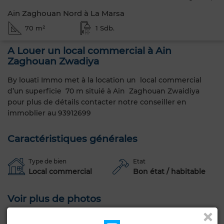
Ain Zaghouan Nord à La Marsa
70 m²
1 Sdb.
A Louer un local commercial à Ain
Zaghouan Zwadiya
By louati Immo met à la location un local commercial
d’un superficie 70 m situié à Ain Zaghouan Zwaidiya
pour plus de détails contacter notre conseiller en
immoblier au 93912699
Caractéristiques générales
Type de bien
Etat
Local commercial
Bon état / habitable
Voir plus de photos