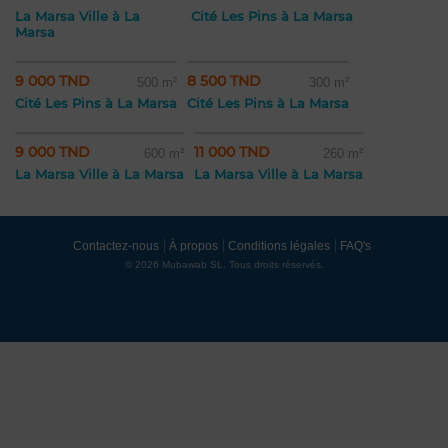
La Marsa Ville à La
Cité Les Pins à La Marsa
Marsa
9 000 TND
8 500 TND
500 m²
300 m²
Cité Les Pins à La Marsa
Cité Les Pins à La Marsa
9 000 TND
11 000 TND
600 m²
260 m²
La Marsa Ville à La Marsa
La Marsa Ville à La Marsa
Contactez-nous
À propos
Conditions légales
FAQ's
© 2026 Mubawab SL. Tous droits réservés.