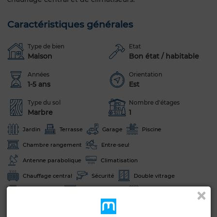
Caractéristiques générales
Type de bien
Etat
Maison
Bon état / habitable
Années
Orientation
1-5 ans
Est
Type du sol
Nombre d'étages
Marbre
1
Jardin
Terrasse
Garage
Piscine
Chambre rangement
Entre-seul
Antenne parabolique
Climatisation
Chauffage central
Sécurité
Double vitrage
Porte blindée
Cuisine équipée
Four
Micro-ondes
Animaux domestiques autorisés