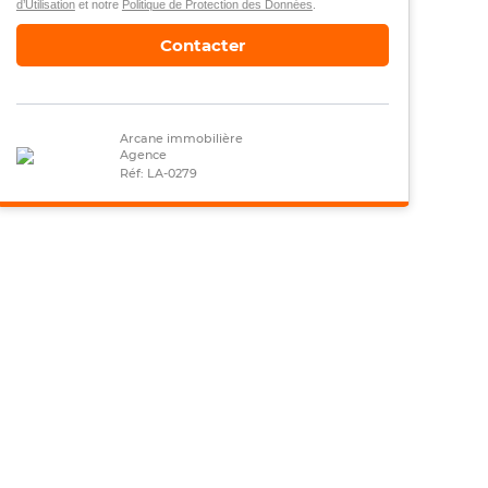
d’Utilisation
et notre
Politique de Protection des Données
.
Contacter
Arcane immobilière
Agence
Réf: LA-0279