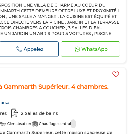
SPOSITION UNE VILLA DE CHARME AU COEUR DU
ntral
Sécurité
Double vitrage
Porte blindée
AMMARTH CETTE DEMEURE OFFRE LUXE ET PROXIMITÉ L
teur
Four
TV
Machine à laver
Micro-ondes
 , UNE SALLE A MANGER , LA CUISINE EST ÉQUIPÉ ET
CCÉ DIRECTE VERS LA PICINE , JARDIN ET LA TERRASSE
ues autorisés
 TROIS CHAMBRES A COUCHER , 3 SALLES D EAU
 UN JARDIN UN ABRIS POUR 5 VOITURES , PISCINE
Appelez
WhatsApp
à Gammarth Supérieur. 4 chambres.
arsa
res
2 Salles de bains
Climatisation
Chauffage central
sé de Gammarth Supérieur, cette maison spacieuse de