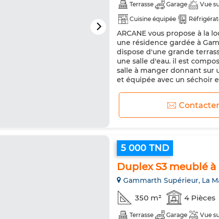
Terrasse
Garage
Vue s
Cuisine équipée
Réfrigéra
ARCANE vous propose à la lo
une résidence gardée à Gam
dispose d'une grande terras
une salle d'eau. il est comp
salle à manger donnant sur u
et équipée avec un séchoir e
Contacte
5 000 TND
Duplex S3 meublé à
Gammarth Supérieur, La M
350 m²
4 Pièces
Terrasse
Garage
Vue s