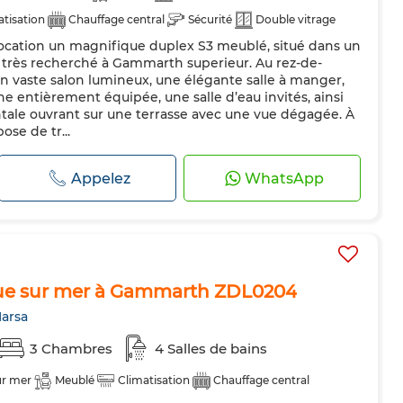
atisation
Chauffage central
Sécurité
Double vitrage
location un magnifique duplex S3 meublé, situé dans un
pée
Réfrigérateur
Four
TV
Machine à laver
t très recherché à Gammarth superieur. Au rez-de-
Animaux domestiques autorisés
n vaste salon lumineux, une élégante salle à manger,
ine entièrement équipée, une salle d’eau invités, ainsi
tale ouvrant sur une terrasse avec une vue dégagée. À
ose de tr...
Appelez
WhatsApp
ue sur mer à Gammarth ZDL0204
arsa
3 Chambres
4 Salles de bains
ur mer
Meublé
Climatisation
Chauffage central