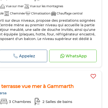
Vue sur mer
Vue sur les montagnes
blé
Cheminée
Climatisation
Chauffage central
rti sur deux niveaux, propose des prestations soignées
uipée
Réfrigérateur
Four
TV
Machine à laver
entrée mène au premier niveau qui accueille la partie
séjour meublé, une salle de douche invités, ainsi qu'une
équipée (plaques, hotte, four, réfrigérateur encastré,
 disposant d'un balcon. Le niveau supérieur est dédié à
Appelez
WhatsApp
 terrasse vue mer à Gammarth
arsa
3 Chambres
2 Salles de bains