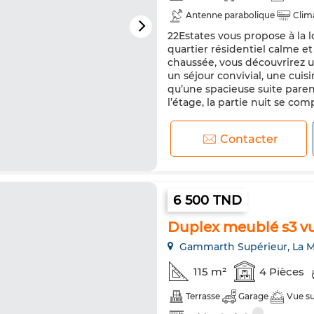
Antenne parabolique
Clim
22Estates vous propose à la 
Porte blindée
Cuisine équi
quartier résidentiel calme e
Micro-ondes
Internet
chaussée, vous découvrirez u
un séjour convivial, une cuis
qu’une spacieuse suite paren
l’étage, la partie nuit se comp
Contacter
6 500 TND
Duplex meublé s3 v
Gammarth Supérieur, La M
115 m²
4 Pièces
Terrasse
Garage
Vue s