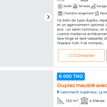
Jardin
Terrasse
Garage
Chambre rangement
Meu
Ce bien de type duplex, répa
Double vitrage
Cuisine éq
et un agencement optimal. L’
Micro-ondes
Internet
jour : un salon lumineux, un 
cuisine moderne entièrement 
lave-linge et lave-vaisselle)
l'espace nuit. Il se compos...
Contacter
6 000 TND
Duplex meublé avec
Gammarth Supérieur, La M
120 m²
4 Pièces