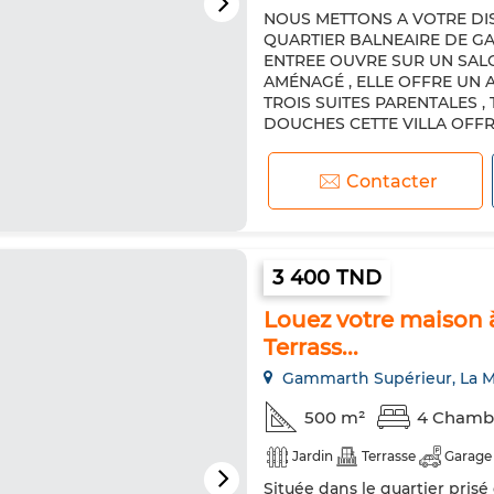
NOUS METTONS A VOTRE DI
Climatisation
Chauffage ce
QUARTIER BALNEAIRE DE G
Cuisine équipée
Réfrigéra
ENTREE OUVRE SUR UN SALON
AMÉNAGÉ , ELLE OFFRE UN A
Internet
Animaux domestiq
TROIS SUITES PARENTALES ,
DOUCHES CETTE VILLA OFFRE
Contacter
3 400 TND
Louez votre maison 
Terrass...
Gammarth Supérieur, La M
500 m²
4 Chamb
Jardin
Terrasse
Garage
Située dans le quartier pri