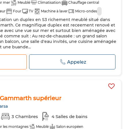
ur mer
Meublé
Climatisation
Chauffage central
teur
Four
TV
Machine à laver
Micro-ondes
cation un duplex en S3 richement meublé situé dans
marth. Ce magnifique duplex est receement renové et
se avec une vue sur mer et surtout bien aménagée avec
osé comme suit : Au rez-de-chaussée : un grand salon
n balcon, une salle d'eau invités, une cuisine aménagée
t une buande...
r
Appelez
 Gammarth supérieur
arsa
3 Chambres
4 Salles de bains
ur les montagnes
Meublé
Salon européen