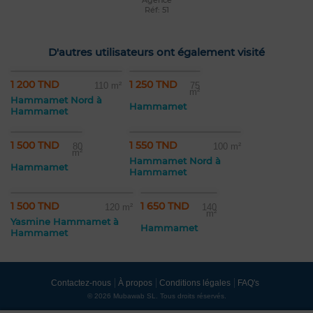
Agence
Réf: 51
D'autres utilisateurs ont également visité
1 200 TND
1 250 TND
110 m²
75
m²
Hammamet Nord à
Hammamet
Hammamet
1 500 TND
1 550 TND
80
100 m²
m²
Hammamet Nord à
Hammamet
Hammamet
1 500 TND
1 650 TND
120 m²
140
m²
Yasmine Hammamet à
Hammamet
Hammamet
Contactez-nous
À propos
Conditions légales
FAQ's
© 2026 Mubawab SL. Tous droits réservés.