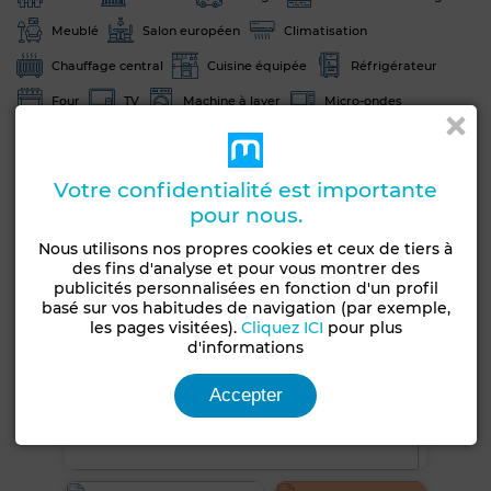
Meublé
Salon européen
Climatisation
Chauffage central
Cuisine équipée
Réfrigérateur
Four
TV
Machine à laver
Micro-ondes
Voir plus de photos
Votre confidentialité est importante
pour nous.
Nous utilisons nos propres cookies et ceux de tiers à
des fins d'analyse et pour vous montrer des
publicités personnalisées en fonction d'un profil
basé sur vos habitudes de navigation (par exemple,
les pages visitées).
Cliquez ICI
pour plus
d'informations
Accepter