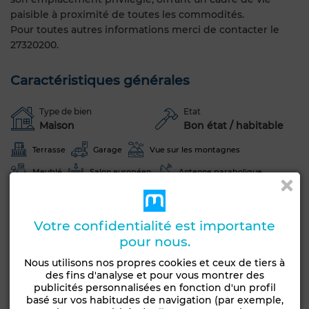
paisible à proximité de toutes les commodités.
Pour toutes autres informations merci de contacter le
27320200.
Caractéristiques générales
Type de bien
Etat
Maison
Bon état / habitable
Terrasse
Garage
Vue sur les montagnes
Meublé
Salon européen
Antenne parabolique
Climatisation
Chauffage central
Sécurité
Double vitrage
Porte blindée
Cuisine équipée
Votre confidentialité est importante
Réfrigérateur
Four
TV
Machine à laver
pour nous.
Micro-ondes
Internet
Nous utilisons nos propres cookies et ceux de tiers à
des fins d'analyse et pour vous montrer des
Animaux domestiques autorisés
publicités personnalisées en fonction d'un profil
basé sur vos habitudes de navigation (par exemple,