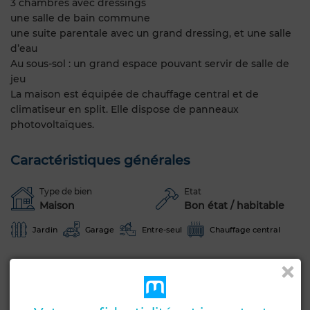
3 chambres avec dressings
une salle de bain commune
une suite parentale avec un grand dressing, et une salle
d’eau
Au sous-sol : un grand espace pouvant servir de salle de
jeu
La maison est équipée de chauffage central et de
climatiseur en split. Elle dispose de panneaux
photovoltaïques.
Caractéristiques générales
Type de bien
Etat
Maison
Bon état / habitable
Jardin
Garage
Entre-seul
Chauffage central
Voir plus de photos