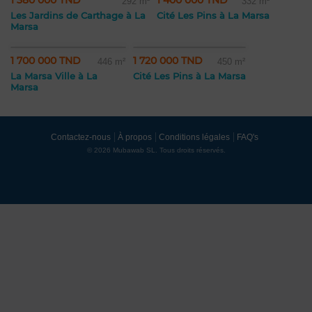
1 380 000 TND
1 400 000 TND
292 m²
332 m²
Les Jardins de Carthage à La
Cité Les Pins à La Marsa
Marsa
1 700 000 TND
1 720 000 TND
446 m²
450 m²
La Marsa Ville à La
Cité Les Pins à La Marsa
Marsa
Contactez-nous
À propos
Conditions légales
FAQ's
© 2026 Mubawab SL. Tous droits réservés.