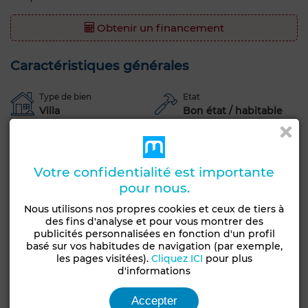
Obtenir un financement
Caractéristiques générales
Type de bien
Etat
Villa
Bon état / habitable
Années
Orientation
20-30 ans
Est
Votre confidentialité est importante
Type du sol
Nombre d'étages
pour nous.
Marbre
2
Nous utilisons nos propres cookies et ceux de tiers à
Jardin
Terrasse
Garage
Piscine
des fins d'analyse et pour vous montrer des
publicités personnalisées en fonction d'un profil
Chambre rangement
Entre-seul
Climatisation
basé sur vos habitudes de navigation (par exemple,
les pages visitées).
Cliquez ICI
pour plus
Chauffage central
Sécurité
Double vitrage
d'informations
Porte blindée
Cuisine équipée
Accepter