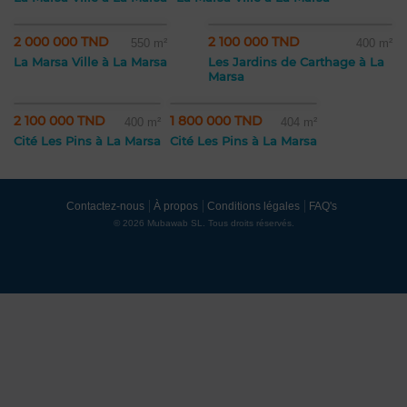
2 000 000 TND
2 100 000 TND
550 m²
400 m²
La Marsa Ville à La Marsa
Les Jardins de Carthage à La
Marsa
2 100 000 TND
1 800 000 TND
400 m²
404 m²
Cité Les Pins à La Marsa
Cité Les Pins à La Marsa
Contactez-nous
À propos
Conditions légales
FAQ's
© 2026 Mubawab SL. Tous droits réservés.