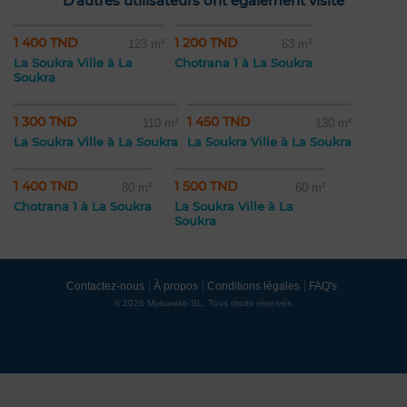
D'autres utilisateurs ont également visité
1 400 TND
1 200 TND
123 m²
63 m²
La Soukra Ville à La
Chotrana 1 à La Soukra
Soukra
1 300 TND
1 450 TND
110 m²
130 m²
La Soukra Ville à La Soukra
La Soukra Ville à La Soukra
1 400 TND
1 500 TND
80 m²
60 m²
Chotrana 1 à La Soukra
La Soukra Ville à La
Soukra
Contactez-nous
À propos
Conditions légales
FAQ's
© 2026 Mubawab SL. Tous droits réservés.