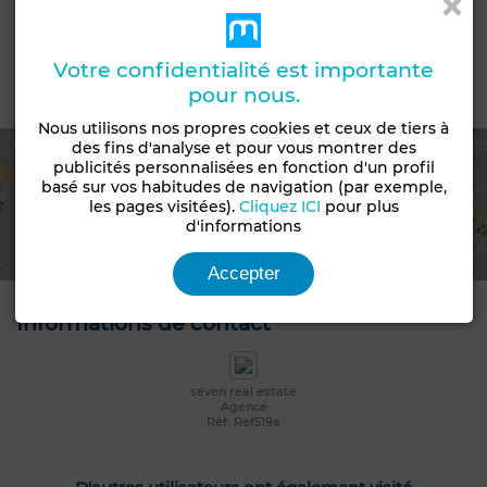
Appartement
Bon état / habitable
Terrasse
Garage
Chauffage central
Votre confidentialité est importante
pour nous.
Emplacement
Nous utilisons nos propres cookies et ceux de tiers à
des fins d'analyse et pour vous montrer des
publicités personnalisées en fonction d'un profil
basé sur vos habitudes de navigation (par exemple,
Voir la carte
les pages visitées).
Cliquez ICI
pour plus
d'informations
Accepter
Informations de contact
seven real estate
Agence
Réf: Ref519a