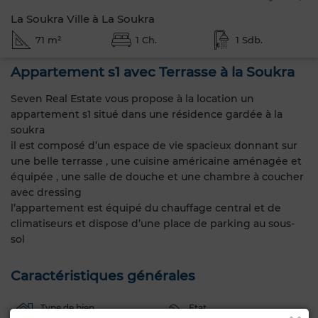
La Soukra Ville à La Soukra
71 m²
1 Ch.
1 Sdb.
Appartement s1 avec Terrasse à la Soukra
Seven Real Estate vous propose à la location un
appartement s1 situé dans une résidence gardée à la
soukra
il est composé d’un espace de vie spacieux donnant sur
une belle terrasse , une cuisine américaine aménagée et
équipée , une salle de douche et une chambre à coucher
avec dressing
l’appartement est équipé du chauffage central et de
climatiseurs et dispose d’une place de parking au sous-
sol
Caractéristiques générales
Type de bien
Etat