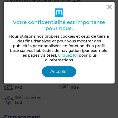
-Dimensions approximatives : 19 m 24 m
-Terrain plat et facilement exploitable
-Environnement résidentiel calme et de qualité
Pour toute information complémentaire ou pour
Votre confidentialité est importante
organiser une visite, contactez:
pour nous.
-Tél: 216 24 512 004 / 216 26 577 000
-E-mail: challenge@century21.tn
Nous utilisons nos propres cookies et ceux de tiers à
des fins d'analyse et pour vous montrer des
publicités personnalisées en fonction d'un profil
Caractéristiques générales
basé sur vos habitudes de navigation (par exemple,
les pages visitées).
Cliquez ICI
pour plus
d'informations
Type de terrain
Type de bien
Groupement
Terrain
Accepter
d'habitation
Constructibilité
Livraison
R+2
Titré
Statut du terrain
Loti
Emplacement