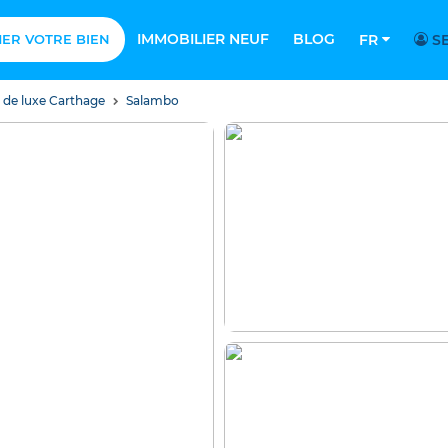
IMMOBILIER NEUF
BLOG
MER VOTRE BIEN
FR
SE
s de luxe Carthage
Salambo