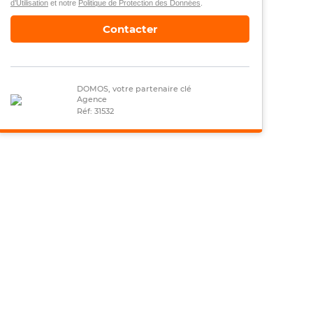
d’Utilisation
et notre
Politique de Protection des Données
.
Contacter
DOMOS, votre partenaire clé
Agence
Réf: 31532