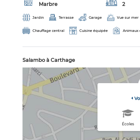
Marbre
2
Jardin
Terrasse
Garage
Vue sur mer
Chauffage central
Cuisine équipée
Animaux 
Salambo à Carthage
Vo
Écoles