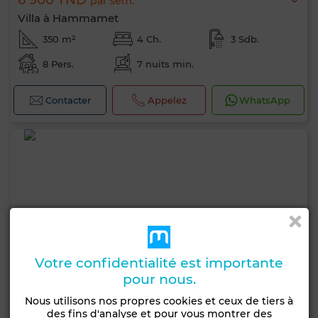
6 900 TND
par sem.
Villa à Hammamet
350 m²
4 Ch.
3 Sdb.
8 Pers.
7 nuits min.
Contacter
Appelez
WhatsApp
Votre confidentialité est importante
pour nous.
Nous utilisons nos propres cookies et ceux de tiers à
des fins d'analyse et pour vous montrer des