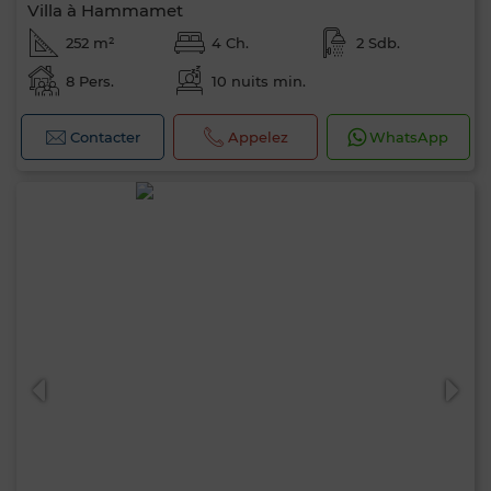
Villa à Hammamet
252 m²
4 Ch.
2 Sdb.
8 Pers.
10 nuits min.
Contacter
Appelez
WhatsApp