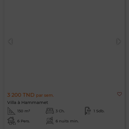
3 200 TND
par sem.
Villa à Hammamet
150 m²
3 Ch.
1 Sdb.
6 Pers.
6 nuits min.