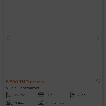
8 500 TND
par sem.
Villa à Hammamet
350 m²
5 Ch.
3 Sdb.
12 Pers.
7 nuits min.