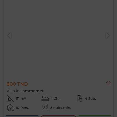
800 TND
Villa à Hammamet
111 m²
4 Ch.
4 Sdb.
10 Pers.
5 nuits min.