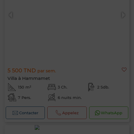
5 500 TND
par sem.
Villa à Hammamet
150 m²
3 Ch.
2 Sdb.
7 Pers.
6 nuits min.
Bonjour, je suis MIA. Quel critère souhaitez-
vous appliquer maintenant ?
Contacter
Appelez
WhatsApp