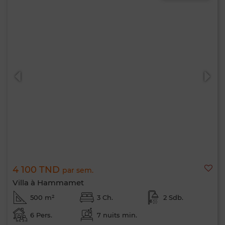
4 100 TND
par sem.
Villa à Hammamet
500 m²
3 Ch.
2 Sdb.
6 Pers.
7 nuits min.