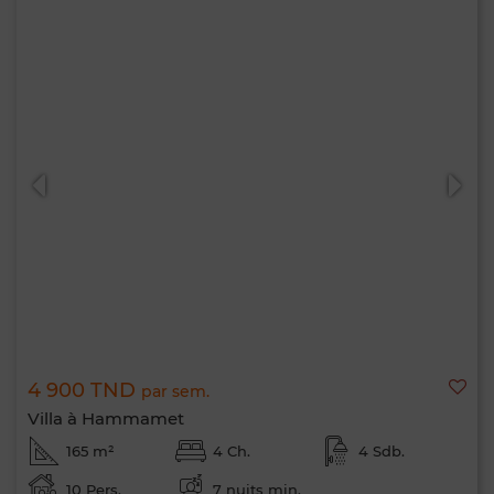
4 900 TND
par sem.
Villa à Hammamet
165 m²
4 Ch.
4 Sdb.
10 Pers.
7 nuits min.