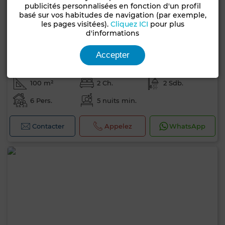
publicités personnalisées en fonction d'un profil
basé sur vos habitudes de navigation (par exemple,
les pages visitées).
Cliquez ICI
pour plus
d'informations
Prix à consulter
Accepter
Villa à Hammamet
100 m²
2 Ch.
2 Sdb.
6 Pers.
5 nuits min.
Contacter
Appelez
WhatsApp