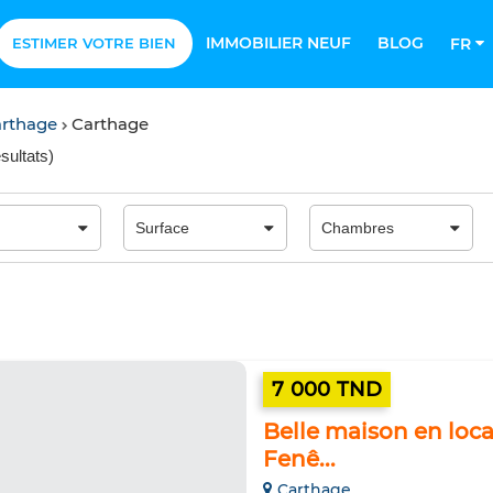
IMMOBILIER NEUF
BLOG
ESTIMER VOTRE BIEN
FR
arthage
Carthage
sultats
)
7 000 TND
Belle maison en loca
Fenê...
Carthage