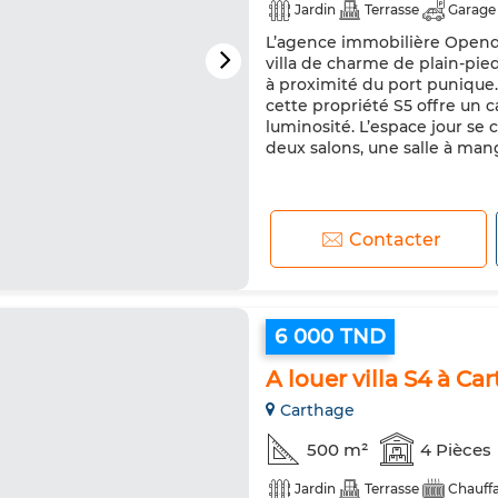
Jardin
Terrasse
Garage
L’agence immobilière Opendo
villa de charme de plain-pied
à proximité du port punique.
cette propriété S5 offre un c
luminosité. L’espace jour s
deux salons, une salle à mang
Contacter
6 000 TND
A louer villa S4 à Ca
Carthage
500 m²
4 Pièces
Jardin
Terrasse
Chauffa