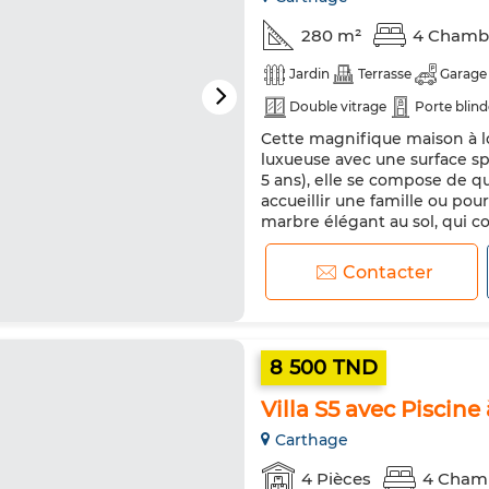
280 m²
4 Chamb
Jardin
Terrasse
Garage
Double vitrage
Porte blin
Cette magnifique maison à lo
luxueuse avec une surface s
5 ans), elle se compose de qu
accueillir une famille ou pour
marbre élégant au sol, qui c
sophistiquée. La cuisine est
Contacter
8 500 TND
Villa S5 avec Piscine
Carthage
4 Pièces
4 Cham