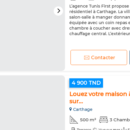
L’agence Tunis First propose 
résidentiel à Carthage. La v
salon-salle à manger donnan
équipée avec un coin repas et
chambre à coucher avec dress
chauffage central. L’extérieur
Contacter
4 900 TND
Louez votre maison à
sur...
Carthage
500 m²
3 Chamb
Terrasse
Vue sur mer
S