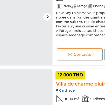
Jardin
Garage
Piscine
New Key La Marsa vous propos
située dans l'un des quartier
comme suit : Au rez-de-chaus
l'extérieur, une cuisine enti
À l'étage : trois suites, chac
espace aménagé comprenant 
Contacter
12 000 TND
Villa de charme plai
Carthage
1000 m²
5 Pièces