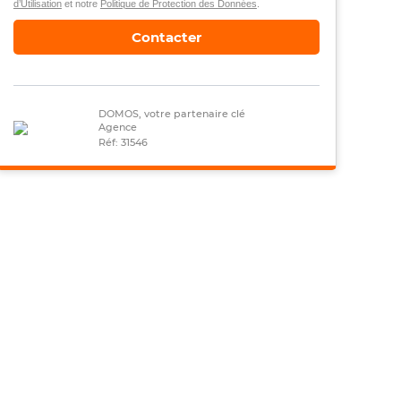
d’Utilisation
et notre
Politique de Protection des Données
.
Contacter
DOMOS, votre partenaire clé
Agence
Réf: 31546