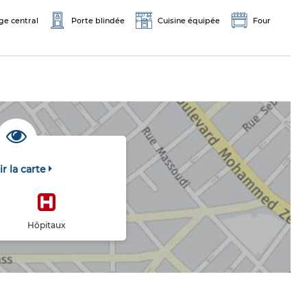
ge central
Porte blindée
Cuisine équipée
Four
ir la carte
Hôpitaux