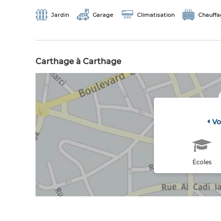
Jardin
Garage
Climatisation
Chauffa
Carthage à Carthage
Vo
Écoles