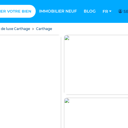
IMMOBILIER NEUF
BLOG
MER VOTRE BIEN
FR
SE
s de luxe Carthage
Carthage