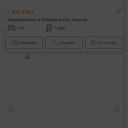
1 300 TND
Appartement à Khezama Est, Sousse
1 Ch.
1 Sdb.
Contacter
Appelez
WhatsApp
Bonjour, je suis MIA. Quel critère souhaitez-
vous appliquer maintenant ?