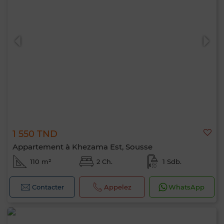
1 550 TND
Appartement à Khezama Est, Sousse
110 m²
2 Ch.
1 Sdb.
Contacter
Appelez
WhatsApp