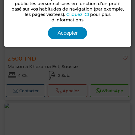
publicités personnalisées en fonction d'un profil
basé sur vos habitudes de navigation (par exemple,
les pages visitées).
Cliquez ICI
pour plus
d'informations
Accepter
2 500 TND
Maison à Khezama Est, Sousse
4 Ch.
2 Sdb.
Contacter
Appelez
WhatsApp