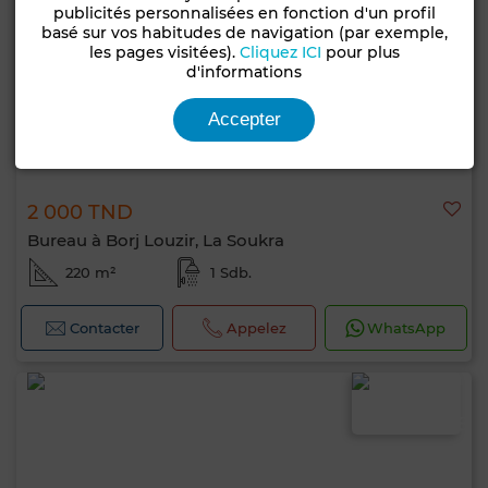
publicités personnalisées en fonction d'un profil
basé sur vos habitudes de navigation (par exemple,
les pages visitées).
Cliquez ICI
pour plus
d'informations
Accepter
2 000 TND
Bureau à Borj Louzir, La Soukra
220 m²
1 Sdb.
Contacter
Appelez
WhatsApp