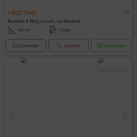
1 600 TND
Bureau à Borj Louzir, La Soukra
115 m²
1 Sdb.
Contacter
Appelez
WhatsApp
Bonjour, je suis MIA. Quel critère souhaitez-
vous appliquer maintenant ?