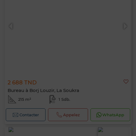
2 688 TND
Bureau à Borj Louzir, La Soukra
215 m²
1 Sdb.
Contacter
Appelez
WhatsApp