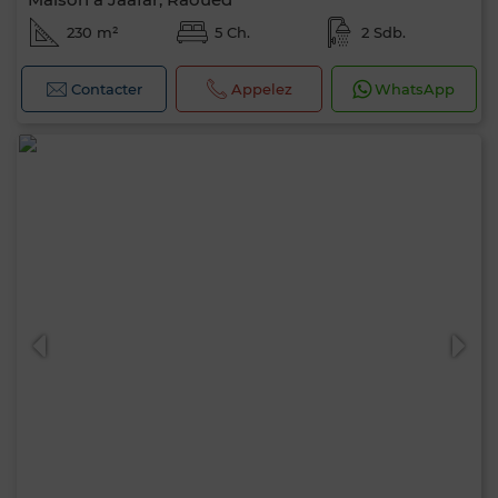
230 m²
5 Ch.
2 Sdb.
Contacter
Appelez
WhatsApp