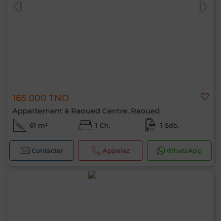
165 000 TND
0 / 500
Appartement à Raoued Centre, Raoued
61 m²
1 Ch.
1 Sdb.
Contacter
Appelez
WhatsApp