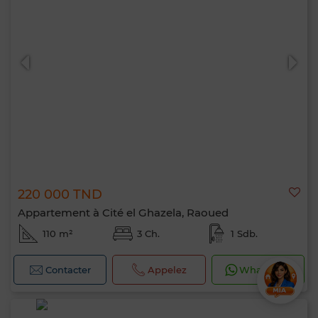
220 000 TND
Appartement à Cité el Ghazela, Raoued
110 m²
3 Ch.
1 Sdb.
Contacter
Appelez
WhatsApp