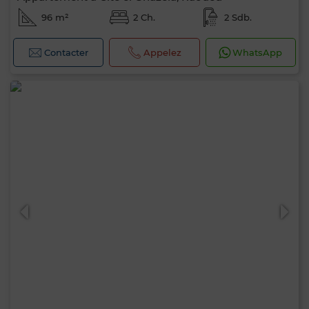
96 m²
2 Ch.
2 Sdb.
Contacter
Appelez
WhatsApp