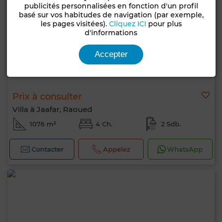
publicités personnalisées en fonction d'un profil
basé sur vos habitudes de navigation (par exemple,
les pages visitées).
Cliquez ICI
pour plus
d'informations
Accepter
Prix à consulter
Villa à Jaafar, Raoued
1076 m²
4 Ch.
2 Sdb.
Contacter
Appelez
WhatsApp