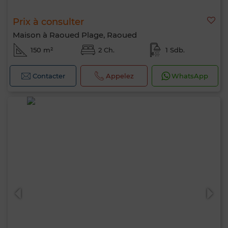
Prix à consulter
Maison à Raoued Plage, Raoued
150 m²
2 Ch.
1 Sdb.
Contacter
Appelez
WhatsApp
Bonjour, je suis MIA. Quel critère souhaitez-
vous appliquer maintenant ?