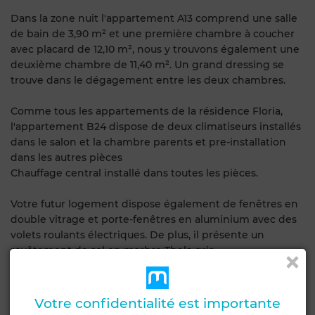
Dans la zone nuit l'appartement A13 comprend une salle
de bain de 3,90 m² et une première chambre à coucher
avec placard de 12,10 m², nous y trouvons également une
deuxième chambre de 11,40 m². Un grand dressing se
trouve dans le dégagement entre les deux chambres.
Comme tous les appartements de la résidence Floria,
l'appartement B24 dispose de deux climatiseurs installés
dans le salon et la chambre parents et pre-installation
dans les autres pièces
Chauffage central installé dans toutes les pièces.
Votre futur logement dispose également de fenêtres en
double vitrage et porte-fenêtres en aluminium avec des
volets roulants électriques. De plus, il présente un
revêtement de sol en marbre Thela gris
Nous vous offrons la possibilité d'acquérir, en option, des
places de parking et des celliers au sous-sol pour plus de
Votre confidentialité est importante
confort et de sécurité.