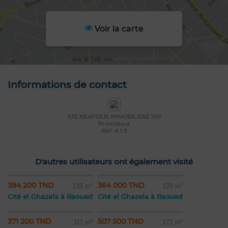
Voir la carte
Informations de contact
STE NEAPOLIS IMMOBILIERE SNI
Promoteur
Réf: A 1.3
D'autres utilisateurs ont également visité
384 200 TND
364 000 TND
133 m²
129 m²
Cité el Ghazela à Raoued
Cité el Ghazela à Raoued
371 200 TND
507 500 TND
111 m²
171 m²