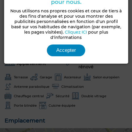
pour nous.
Nous utilisons nos propres cookies et ceux de tiers à
La remise des clé est prévue pour fin 2024
des fins d'analyse et pour vous montrer des
publicités personnalisées en fonction d'un profil
Obtenir un financement
basé sur vos habitudes de navigation (par exemple,
les pages visitées).
Cliquez ICI
pour plus
d'informations
Caractéristiques générales
Accepter
Etat
Type de bien
Jamais habité /
Appartement
rénové
Terrasse
Garage
Ascenseur
Salon européen
Antenne parabolique
Climatisation
Chauffage central
Sécurité
Double vitrage
Porte blindée
Cuisine équipée
Emplacement