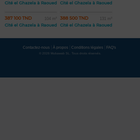
Cité el Ghazela à Raoued
Cité el Ghazela à Raoued
387 100 TND
388 500 TND
104 m²
131 m²
Cité el Ghazela à Raoued
Cité el Ghazela à Raoued
Contactez-nous
À propos
Conditions légales
FAQ's
© 2026 Mubawab SL. Tous droits réservés.