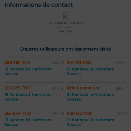
Informations de contact
SOBIPRIM Immobiliere
Promoteur
Réf: A24
D'autres utilisateurs ont également visité
598 719 TND
514 701 TND
144 m²
115 m²
El Kantaoui à Hammam
El Kantaoui à Hammam
Sousse
Sousse
596 785 TND
Prix à consulter
148 m²
150 m²
El Kantaoui à Hammam
El Kantaoui à Hammam
Sousse
Sousse
563 644 TND
620 152 TND
135 m²
132 m²
El Kantaoui à Hammam
El Kantaoui à Hammam
Sousse
Sousse