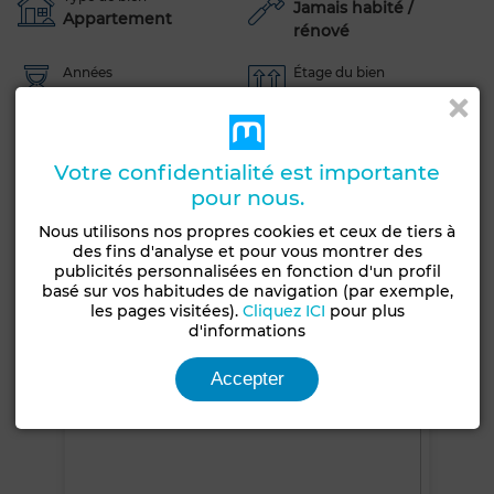
Jamais habité /
Appartement
rénové
Années
Étage du bien
Moins d'un an
2ème
Ascenseur
Vue sur mer
Piscine
Concierge
Votre confidentialité est importante
Climatisation
Chauffage central
Sécurité
pour nous.
Cuisine équipée
Four
Nous utilisons nos propres cookies et ceux de tiers à
des fins d'analyse et pour vous montrer des
Voir plus de photos
publicités personnalisées en fonction d'un profil
basé sur vos habitudes de navigation (par exemple,
les pages visitées).
Cliquez ICI
pour plus
d'informations
Accepter