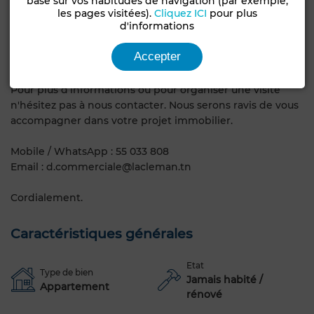
basé sur vos habitudes de navigation (par exemple,
Locaux commerciaux :
les pages visitées).
Cliquez ICI
pour plus
d'informations
Les Superficies des varient entre 47 m² et 88 m²
Accepter
Parking sous-sol
Pour plus d’informations ou pour organiser une visite
n'hésitez pas à nous contacter. Nous serons ravis de vous
accompagner dans votre projet immobilier.
Mobile / WhatsApp : 55 033 808
Email : d.commerciale@lacleman.tn
Cordialement.
Caractéristiques générales
Etat
Type de bien
Jamais habité /
Appartement
rénové