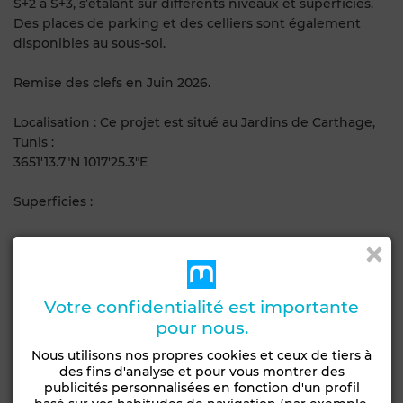
S+2 à S+3, s’étalant sur différents niveaux et superficies.
Des places de parking et des celliers sont également
disponibles au sous-sol.
Remise des clefs en Juin 2026.
Localisation : Ce projet est situé au Jardins de Carthage,
Tunis :
3651'13.7"N 1017'25.3"E
Superficies :
Les S+1 :
Les Superficies varient entre 65 m² et 70 m²
Les S+2 :
Votre confidentialité est importante
Les Superficies varient entre 89 m² et 132 m²
pour nous.
Nous utilisons nos propres cookies et ceux de tiers à
Les S+3 :
des fins d'analyse et pour vous montrer des
Les Superficies varient entre 160 m² et 177 m²
publicités personnalisées en fonction d'un profil