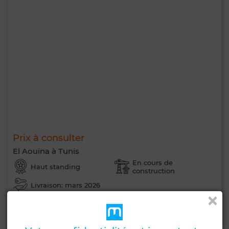
Prix à consulter
El Aouina à Tunis
En cours de
Haut standing
construction
Livraison: mars 2026
Contacter
Appelez