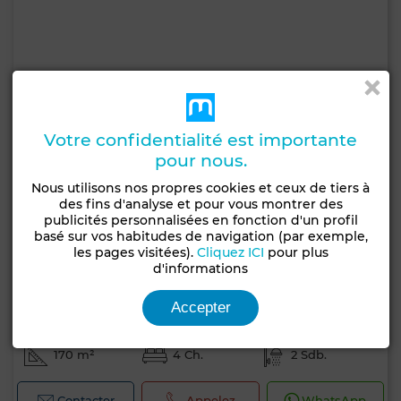
Votre confidentialité est importante
pour nous.
Nous utilisons nos propres cookies et ceux de tiers à
des fins d'analyse et pour vous montrer des
publicités personnalisées en fonction d'un profil
basé sur vos habitudes de navigation (par exemple,
les pages visitées).
Cliquez ICI
pour plus
d'informations
Prix à consulter
Accepter
Maison à Cité Ennasr 2, Ariana
170 m²
4 Ch.
2 Sdb.
Contacter
Appelez
WhatsApp