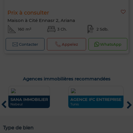
Prix à consulter
Maison à Cité Ennasr 2, Ariana
160 m²
3 Ch.
2 Sdb.
Contacter
Appelez
WhatsApp
Agences immobilières recommandées
SANA IMMOBILIER
AGENCE IFC ENTREPRISE
C
Nabeul
Tunis
L
Type de bien