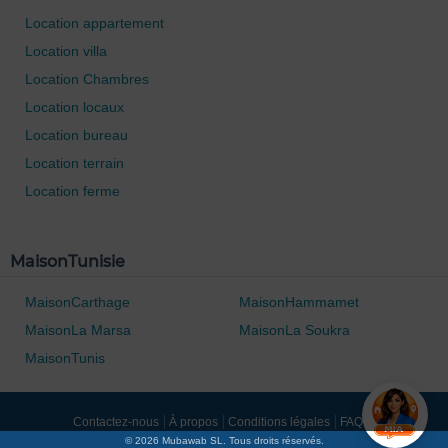
Location appartement
Location villa
Location Chambres
Location locaux
Location bureau
Location terrain
Location ferme
0 / 500
MaisonTunisie
MaisonCarthage
MaisonHammamet
MaisonLa Marsa
MaisonLa Soukra
MaisonTunis
Contactez-nous
À propos
Conditions légales
FAQ's
© 2026 Mubawab SL. Tous droits réservés.