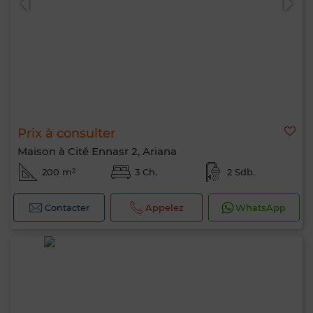
Bonjour, je suis MIA. Quel critère souhaitez-
vous appliquer maintenant ?
Prix à consulter
Maison à Cité Ennasr 2, Ariana
200 m²
3 Ch.
2 Sdb.
Contacter
Appelez
WhatsApp