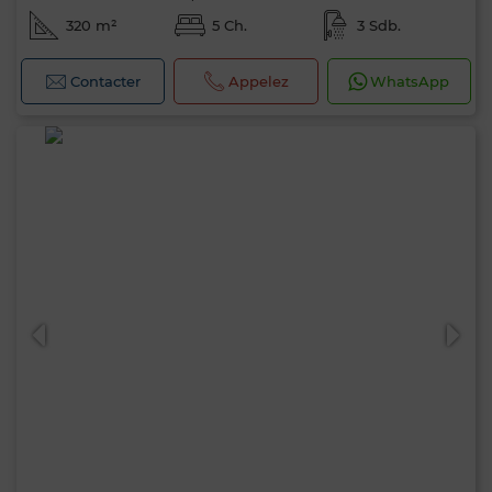
320 m²
5 Ch.
3 Sdb.
Contacter
Appelez
WhatsApp
Bonjour, je suis MIA. Quel critère souhaitez-
vous appliquer maintenant ?