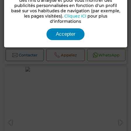
des fins d'analyse et pour vous montrer des
publicités personnalisées en fonction d'un profil
basé sur vos habitudes de navigation (par exemple,
les pages visitées).
Cliquez ICI
pour plus
d'informations
850 000 TND
Villa à Cité Ennasr 2, Ariana
Accepter
200 m²
3 Ch.
3 Sdb.
Contacter
Appelez
WhatsApp