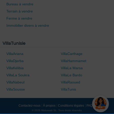
Bureau à vendre
Terrain à vendre
Ferme à vendre
Immobilier divers à vendre
VillaTunisie
VillaAriana
VillaCarthage
VillaDjerba
VillaHammamet
VillaKélibia
VillaLa Marsa
VillaLa Soukra
VillaLe Bardo
VillaNabeul
VillaRaoued
VillaSousse
VillaTunis
Contactez-nous
À propos
Conditions légales
FAQ's
© 2026 Mubawab SL. Tous droits réservés.