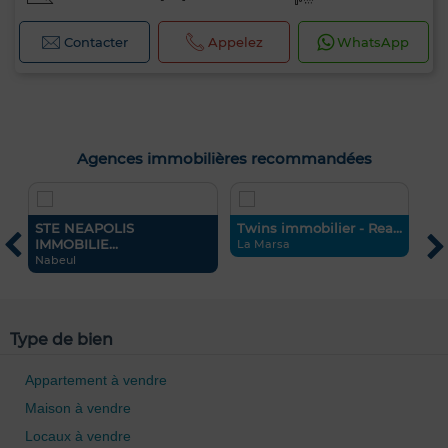
Contacter
Appelez
WhatsApp
Agences immobilières recommandées
STE NEAPOLIS
Twins immobilier - Rea...
D
IMMOBILIE...
La Marsa
L
Nabeul
0 / 500
Type de bien
Appartement à vendre
Maison à vendre
Locaux à vendre