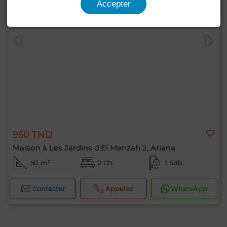
Accepter
950 TND
Maison à Les Jardins d'El Menzah 2, Ariana
50 m²
2 Ch.
1 Sdb.
Contacter
Appelez
WhatsApp