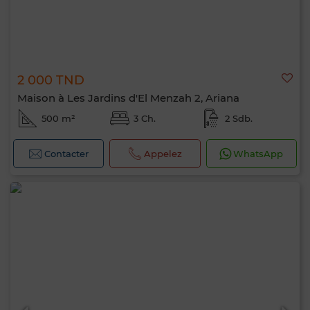
2 000 TND
Maison à Les Jardins d'El Menzah 2, Ariana
Bonjour, je suis MIA. Quel critère souhaitez-
500 m²
3 Ch.
2 Sdb.
vous appliquer maintenant ?
Contacter
Appelez
WhatsApp