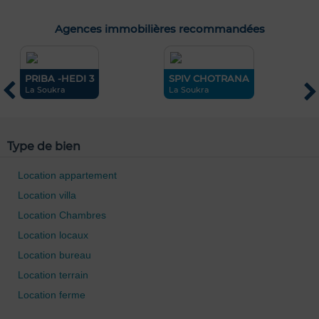
Agences immobilières recommandées
PRIBA -HEDI 3
SPIV CHOTRANA
i
La Soukra
La Soukra
H
Type de bien
Location appartement
Location villa
Location Chambres
Location locaux
Location bureau
Location terrain
Location ferme