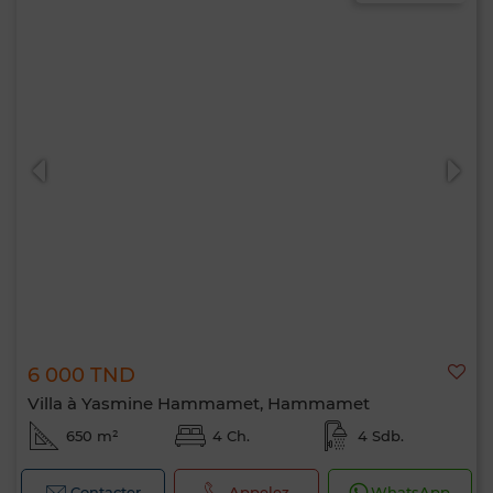
Bonjour, je suis MIA. Quel critère souhaitez-
vous appliquer maintenant ?
6 000 TND
Villa à Yasmine Hammamet, Hammamet
650 m²
4 Ch.
4 Sdb.
Contacter
Appelez
WhatsApp