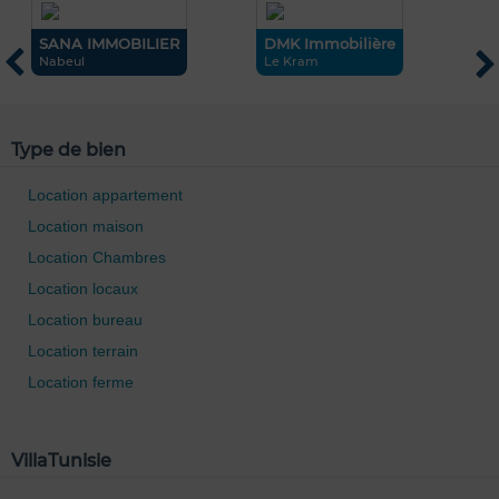
SANA IMMOBILIER
DMK Immobilière
c
Nabeul
Le Kram
N
Type de bien
Location appartement
0 / 500
Location maison
Location Chambres
Location locaux
Location bureau
Location terrain
Location ferme
VillaTunisie