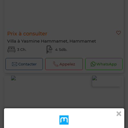
Prix à consulter
Villa à Yasmine Hammamet, Hammamet
3 Ch.
4 Sdb.
Contacter
Appelez
WhatsApp