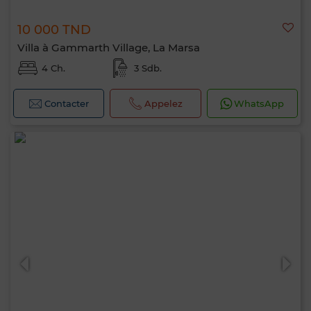
10 000 TND
Villa à Gammarth Village, La Marsa
4 Ch.
3 Sdb.
Contacter
Appelez
WhatsApp
Bonjour, je suis MIA. Quel critère souhaitez-
vous appliquer maintenant ?