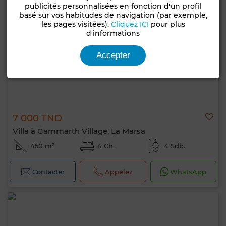
publicités personnalisées en fonction d'un profil
basé sur vos habitudes de navigation (par exemple,
les pages visitées).
Cliquez ICI
pour plus
d'informations
Accepter
7 000 TND
Villa à Gammarth Village, La Marsa
450 m²
4 Ch.
4 Sdb.
Contacter
Appelez
WhatsApp