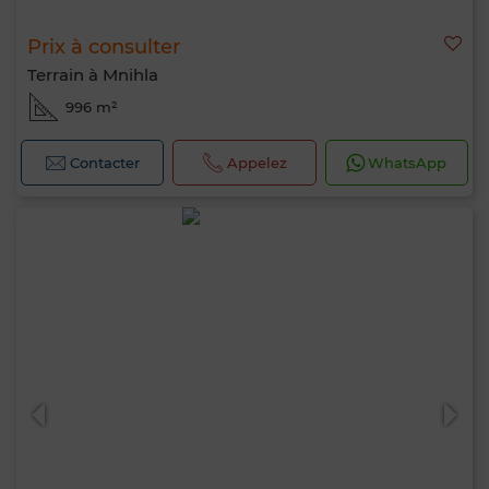
Prix à consulter
Terrain à Mnihla
996 m²
Contacter
Appelez
WhatsApp
Bonjour, je suis MIA. Quel critère souhaitez-
vous appliquer maintenant ?