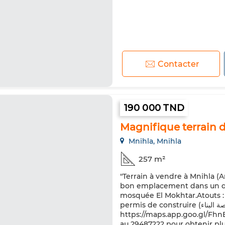
Contacter
190 000 TND
Magnifique terrain d
Mnihla, Mnihla
257 m²
​"Terrain à vendre à Mnihla (
bon emplacement dans un quar
mosquée El Mokhtar. ​Atouts : 
permis de construire (رخصة البناء). ​Localisation :
https://maps.app.goo.gl/Fh
au 29487222 pour obtenir plu