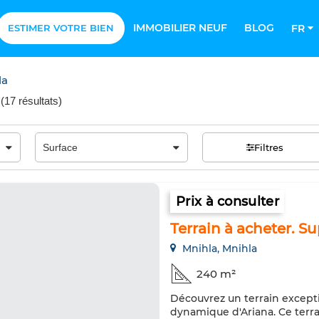
IMMOBILIER NEUF
BLOG
ESTIMER VOTRE BIEN
FR
la
(
17 résultats
)
Filtres
Prix à consulter
Terrain à acheter. S
Mnihla, Mnihla
240 m²
Découvrez un terrain excepti
dynamique d'Ariana. Ce terr