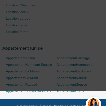
Location Chambres
Location locaux
Location bureau
Location terrain
0 / 500
Location ferme
AppartementTunisie
AppartementAriana
AppartementCarthage
AppartementHammam Sousse
AppartementHammamet
AppartementLa Marsa
AppartementLa Soukra
AppartementLe Kram
AppartementNabeul
AppartementRaoued
AppartementSousse
AppartementSousse Jaouhara
AppartementTunis