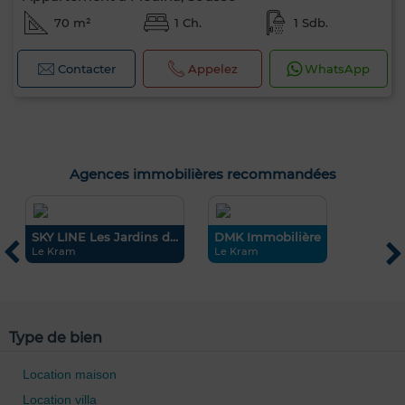
70 m²
1 Ch.
1 Sdb.
Contacter
Appelez
WhatsApp
Agences immobilières recommandées
.
SKY LINE Les Jardins d...
DMK Immobilière
J
Le Kram
Le Kram
A
Type de bien
Location maison
Location villa