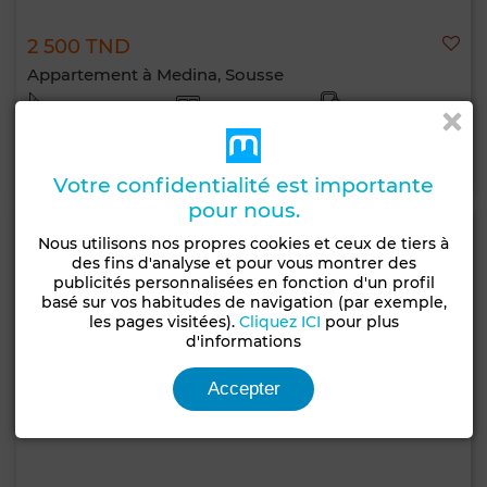
2 500 TND
Appartement à Medina, Sousse
175 m²
1 Ch.
1 Sdb.
Contacter
Appelez
WhatsApp
Votre confidentialité est importante
pour nous.
Nous utilisons nos propres cookies et ceux de tiers à
des fins d'analyse et pour vous montrer des
publicités personnalisées en fonction d'un profil
basé sur vos habitudes de navigation (par exemple,
les pages visitées).
Cliquez ICI
pour plus
d'informations
Accepter