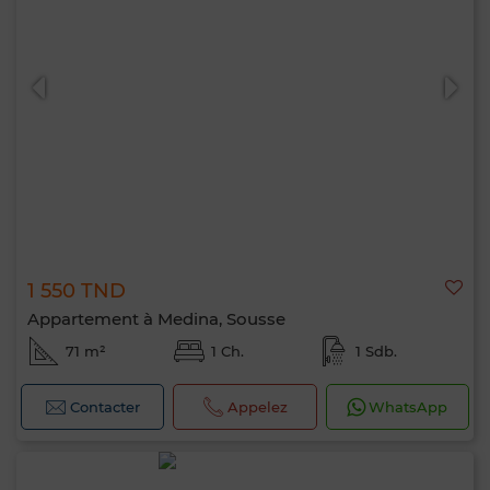
1 550 TND
Appartement à Medina, Sousse
Bonjour, je suis MIA. Quel critère souhaitez-
71 m²
1 Ch.
1 Sdb.
vous appliquer maintenant ?
Contacter
Appelez
WhatsApp