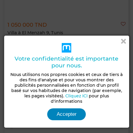
1 050 000 TND
Villa à El Menzah 9, Tunis
498 m²
Contacter
Appelez
WhatsApp
Votre confidentialité est importante
pour nous.
Nous utilisons nos propres cookies et ceux de tiers à
des fins d'analyse et pour vous montrer des
publicités personnalisées en fonction d'un profil
basé sur vos habitudes de navigation (par exemple,
les pages visitées).
Cliquez ICI
pour plus
d'informations
Accepter