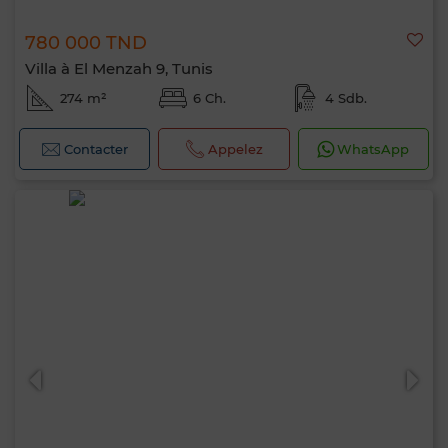
Bonjour, je suis MIA. Quel critère souhaitez-
780 000 TND
vous appliquer maintenant ?
Villa à El Menzah 9, Tunis
274 m²
6 Ch.
4 Sdb.
Contacter
Appelez
WhatsApp