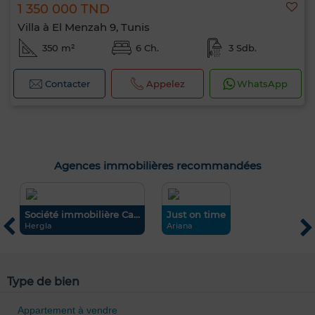
1 350 000 TND
Villa à El Menzah 9, Tunis
350 m²
6 Ch.
3 Sdb.
Contacter
Appelez
WhatsApp
Agences immobilières recommandées
Société immobilière Ca...
Just on time
P
Hergla
Ariana
T
0 / 500
Type de bien
Appartement à vendre