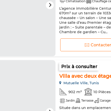
Climatisation
Chauffage ce
L’agence immobilière Century
670m² sur un terrain de 1033
chaussée – Un salon – Une sa
Une salle d’eau Premier étag
jardin : – Suite parentale – d
Chambre de gardien – Cu...
Contacte
Prix à consulter
Villa avec deux étage
Mutuelle Ville, Tunis
902 m²
10 Pièces
Jardin
Terrasse
Garage
Située dans un emplacement s