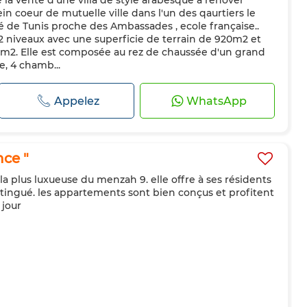
la vente d'une villa de style arabesque à rénover
ein coeur de mutuelle ville dans l'un des qaurtiers le
sé de Tunis proche des Ambassades , ecole française..
r 2 niveaux avec une superficie de terrain de 920m2 et
 m2. Elle est composée au rez de chaussée d'un grand
ne, 4 chamb...
Appelez
WhatsApp
ce "
 la plus luxueuse du menzah 9. elle offre à ses résidents
istingué. les appartements sont bien conçus et profitent
 jour