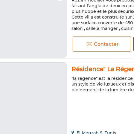
Rbz immobilier vous propose 
faisant l'angle de deux en pl
plus huppé et le plus sécuri
Cette villa est construite su
une surface couverte de 450
salon , salle a manger , cuisi
Contacter
Résidence" La Régen
"la régence" est la résidence
un style de vie luxueux et d
pleinement de la lumière du
El Menzah 9, Tunis