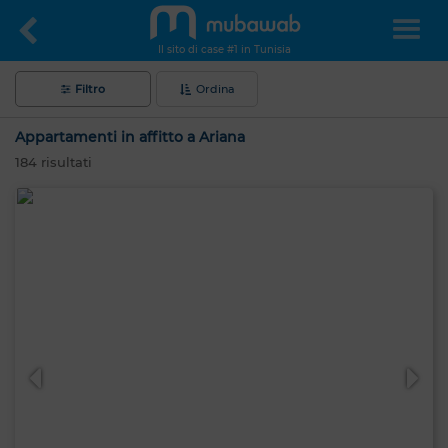
Il sito di case #1 in Tunisia
Filtro
Ordina
Appartamenti in affitto a Ariana
184
risultati