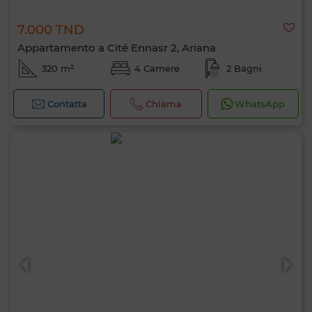
7.000 TND
Appartamento a Cité Ennasr 2, Ariana
320 m²
4 Camere
2 Bagni
Contatta
Chiama
WhatsApp
Ciao, sono MIA. Quale criterio vuoi
applicare ora?