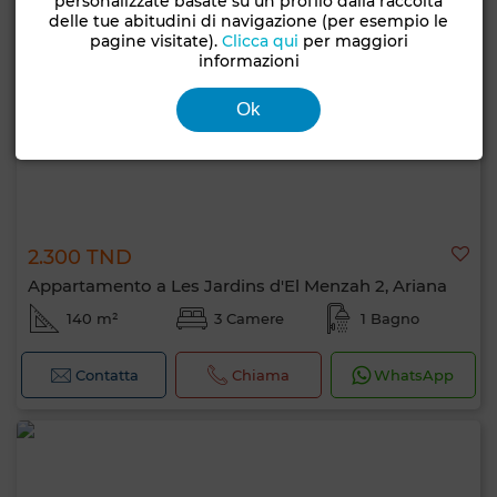
personalizzate basate su un profilo dalla raccolta
delle tue abitudini di navigazione (per esempio le
pagine visitate).
Clicca qui
per maggiori
informazioni
Ok
2.300 TND
Appartamento a Les Jardins d'El Menzah 2, Ariana
140 m²
3 Camere
1 Bagno
Contatta
Chiama
WhatsApp