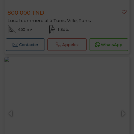
800 000 TND
Local commercial à Tunis Ville, Tunis
450 m²
1 Sdb.
Contacter
Appelez
WhatsApp
Bonjour, je suis MIA. Quel critère souhaitez-
vous appliquer maintenant ?