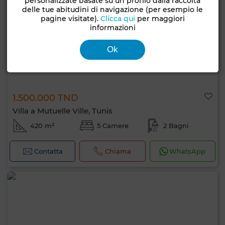
personalizzate basate su un profilo dalla raccolta
delle tue abitudini di navigazione (per esempio le
pagine visitate).
Clicca qui
per maggiori
informazioni
Ok
1.500.000 TND
Villa a Mutuelle Ville, Tunis
420 m²
5 Camere
2 Bagni
Contatta
Chiama
WhatsApp