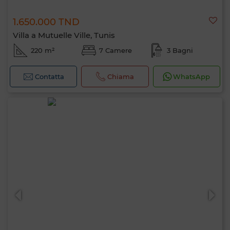
1.650.000 TND
Villa a Mutuelle Ville, Tunis
220 m²
7 Camere
3 Bagni
Contatta
Chiama
WhatsApp
Ciao, sono MIA. Quale criterio vuoi
applicare ora?