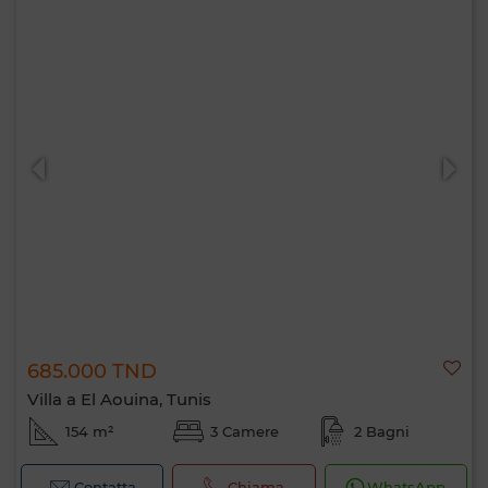
685.000 TND
Villa a El Aouina, Tunis
154 m²
3 Camere
2 Bagni
Contatta
Chiama
WhatsApp