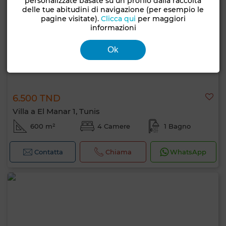
personalizzate basate su un profilo dalla raccolta
delle tue abitudini di navigazione (per esempio le
pagine visitate).
Clicca qui
per maggiori
informazioni
Ok
6.500 TND
Villa a El Manar 1, Tunis
600 m²
4 Camere
1 Bagno
Contatta
Chiama
WhatsApp