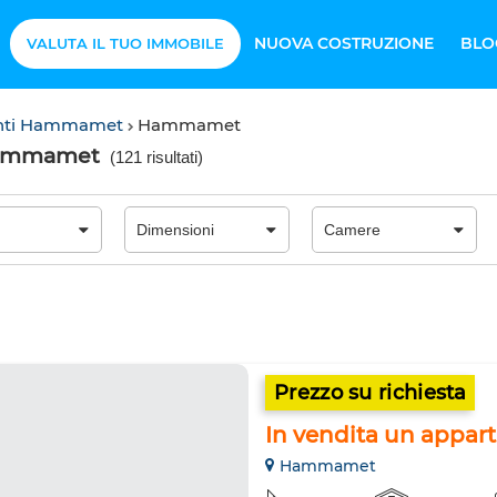
NUOVA COSTRUZIONE
BLO
VALUTA IL TUO IMMOBILE
nti Hammamet
Hammamet
Hammamet
(
121 risultati
)
Prezzo su richiesta
In vendita un appa
Hammamet