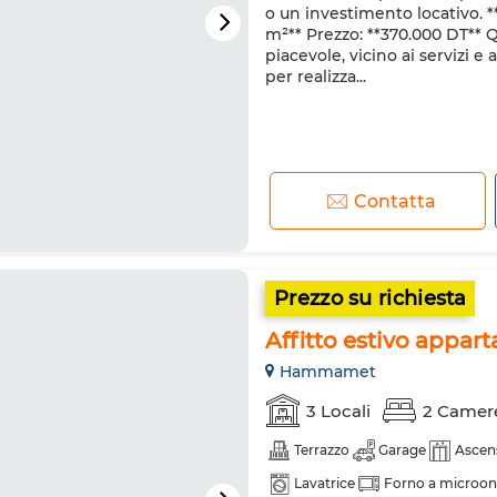
o un investimento locativo. *
m²** Prezzo: **370.000 DT** 
piacevole, vicino ai servizi e
per realizza...
Contatta
Prezzo su richiesta
Affitto estivo appar
Hammamet
3 Locali
2 Camer
Terrazzo
Garage
Ascen
Lavatrice
Forno a microo