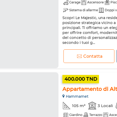
Garage
Ascensore
Pisc
Sistema di allarme
Doppi v
Scopri Le Majestic, una resi
Forno
Lavatrice
Forno
posizione strategica vicino a ne
principali. Ti offriamo un e
per offrire comfort, modernit
del concetto di personalizza
secondo i tuoi g...
Contatta
400.000 TND
Appartamento di Alt
Hammamet
105 m²
3 Locali
Giardino
Terrazzo
Asce