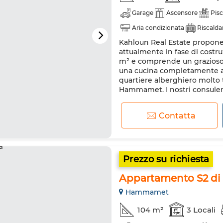
Garage
Ascensore
Pisc
Aria condizionata
Riscald
Kahloun Real Estate propone
Cucina attrezzata
Frigorif
attualmente in fase di costru
m² e comprende un grazioso 
una cucina completamente att
quartiere alberghiero molto tr
Hammamet. I nostri consulent
Contatta
Prezzo su richiesta
Appartamento S2 di
Hammamet
104 m²
3 Locali