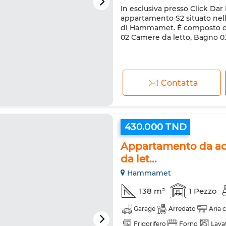
In esclusiva presso Click Da
appartamento S2 situato nell
di Hammamet. È composto da:
02 Camere da letto, Bagno 03
Contatta
430.000 TND
Appartamento da ac
da let...
Hammamet
138 m²
1 Pezzo
Garage
Arredato
Aria 
Frigorifero
Forno
Lava