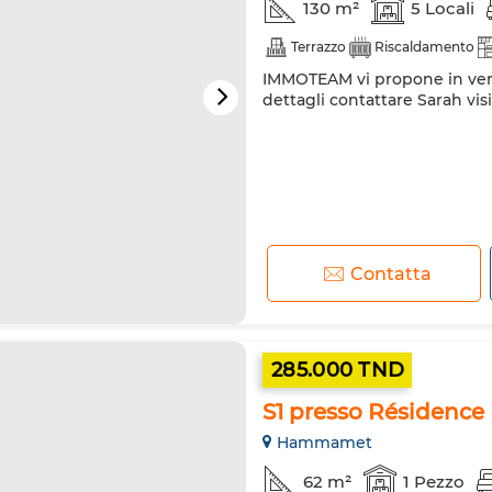
130 m²
5 Locali
Terrazzo
Riscaldamento
IMMOTEAM vi propone in ven
dettagli contattare Sarah visi
Contatta
285.000 TND
S1 presso Résidence 
Hammamet
62 m²
1 Pezzo