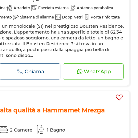
ina
Arredato
Facciata esterna
Antenna parabolica
amento
Sistema di allarme
Doppi vetri
Porta rinforzata
 un monolocale (S1) nel prestigioso Bousten Residence,
ero
Forno
Lavatrice
zione. L'appartamento ha una superficie totale di 62.34
e spazioso soggiorno, una camera da letto, un bagno e
rezzata. Il Bousten Residence 3 si trova in un
anquillo, a pochi passi dalla spiaggia più bella di
i sono dispo...
Chiama
WhatsApp
 alta qualità a Hammamet Mrezga
2 Camere
1 Bagno