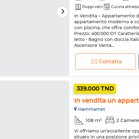
Doppi vetri
Cucina attrezz
In Vendita – Appartamento d
appartamento moderno e comp
con piscina, che offre comfort
Prezzo: 400.000 DT Caratteri
letto • Bagno con doccia ital
Ascensore Vanta...
Contatta
339.000 TND
In vendita un appa
Hammamet
108 m²
2 Camere
Vi offriamo un'eccellente o
situato in una posizione priv