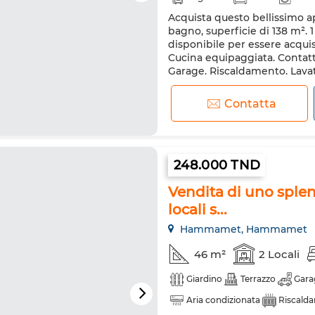
Acquista questo bellissimo a
bagno, superficie di 138 m². 
disponibile per essere acqui
Cucina equipaggiata. Contatt
Garage. Riscaldamento. Lava
Contatta
248.000 TND
Vendita di uno spl
locali s...
Hammamet, Hammamet
46 m²
2 Locali
Giardino
Terrazzo
Gara
Aria condizionata
Riscald