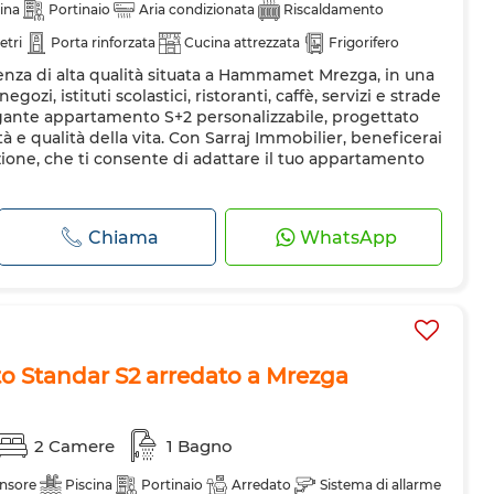
ina
Portinaio
Aria condizionata
Riscaldamento
etri
Porta rinforzata
Cucina attrezzata
Frigorifero
denza di alta qualità situata a Hammamet Mrezga, in una
 a microonde
gozi, istituti scolastici, ristoranti, caffè, servizi e strade
legante appartamento S+2 personalizzabile, progettato
à e qualità della vita. Con Sarraj Immobilier, beneficerai
zione, che ti consente di adattare il tuo appartamento
Chiama
WhatsApp
o Standar S2 arredato a Mrezga
2 Camere
1 Bagno
nsore
Piscina
Portinaio
Arredato
Sistema di allarme