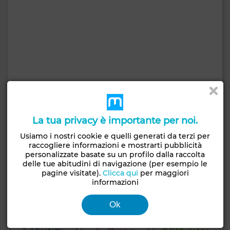
La tua privacy è importante per noi.
Usiamo i nostri cookie e quelli generati da terzi per
raccogliere informazioni e mostrarti pubblicità
personalizzate basate su un profilo dalla raccolta
delle tue abitudini di navigazione (per esempio le
pagine visitate).
Clicca qui
per maggiori
informazioni
500.000 TND
Appartamento a Khezama Est, Sousse
Ok
160 m²
3 Camere
2 Bagni