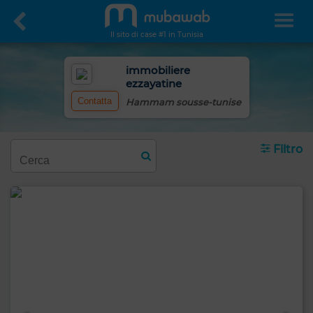
Il sito di case #1 in Tunisia
immobiliere
ezzayatine
Contatta
Hammam sousse-tunise
Filtro