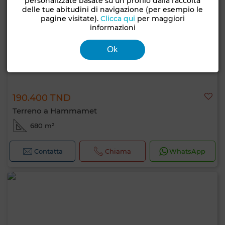
personalizzate basate su un profilo dalla raccolta
delle tue abitudini di navigazione (per esempio le
pagine visitate).
Clicca qui
per maggiori
informazioni
Ok
190.400 TND
Terreno a Hammamet
680 m²
Contatta
Chiama
WhatsApp