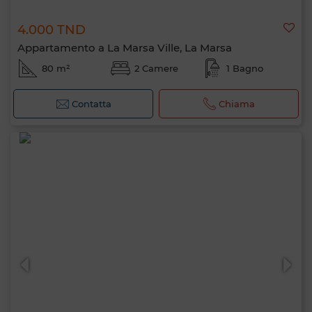
4.000 TND
Appartamento a La Marsa Ville, La Marsa
80 m²
2 Camere
1 Bagno
Contatta
Chiama
Ciao, sono MIA. Quale criterio vuoi
applicare ora?