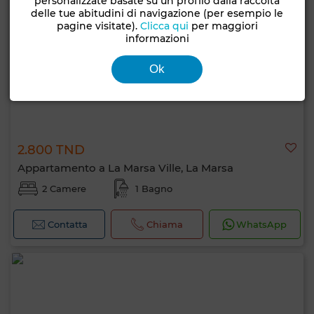
personalizzate basate su un profilo dalla raccolta
delle tue abitudini di navigazione (per esempio le
pagine visitate).
Clicca qui
per maggiori
informazioni
Ok
2.800 TND
Appartamento a La Marsa Ville, La Marsa
2 Camere
1 Bagno
Contatta
Chiama
WhatsApp