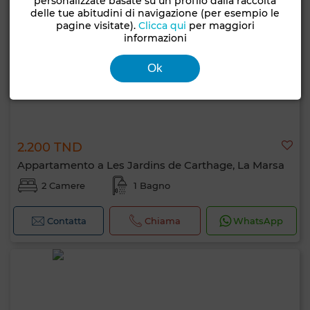
personalizzate basate su un profilo dalla raccolta
delle tue abitudini di navigazione (per esempio le
pagine visitate).
Clicca qui
per maggiori
informazioni
Ok
2.200 TND
Appartamento a Les Jardins de Carthage, La Marsa
2 Camere
1 Bagno
Contatta
Chiama
WhatsApp