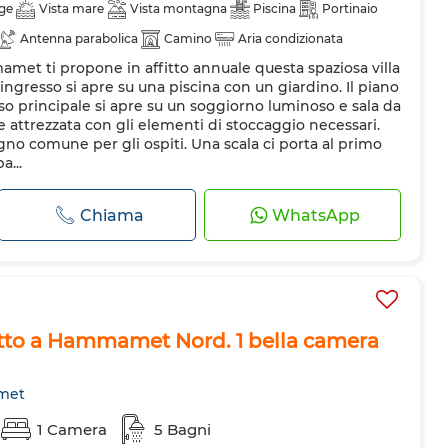
ge
Vista mare
Vista montagna
Piscina
Portinaio
Antenna parabolica
Camino
Aria condizionata
et ti propone in affitto annuale questa spaziosa villa
 allarme
Cucina attrezzata
Frigorifero
Forno
TV
ngresso si apre su una piscina con un giardino. Il piano
nde
Internet
so principale si apre su un soggiorno luminoso e sala da
e attrezzata con gli elementi di stoccaggio necessari.
no comune per gli ospiti. Una scala ci porta al primo
a...
Chiama
WhatsApp
fitto a Hammamet Nord. 1 bella camera
met
1 Camera
5 Bagni