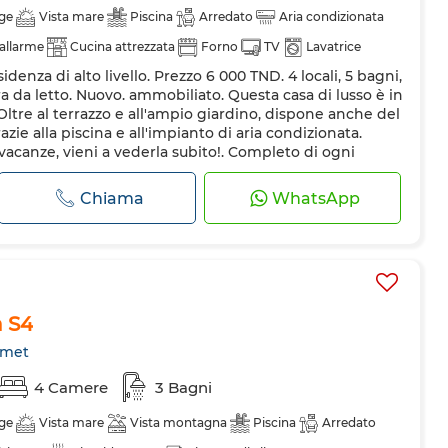
ge
Vista mare
Piscina
Arredato
Aria condizionata
 allarme
Cucina attrezzata
Forno
TV
Lavatrice
idenza di alto livello. Prezzo 6 000 TND. 4 locali, 5 bagni,
 da letto. Nuovo. ammobiliato. Questa casa di lusso è in
re al terrazzo e all'ampio giardino, dispone anche del
zie alla piscina e all'impianto di aria condizionata.
 vacanze, vieni a vederla subito!. Completo di ogni
Chiama
WhatsApp
n S4
met
4 Camere
3 Bagni
ge
Vista mare
Vista montagna
Piscina
Arredato