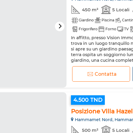
450 m²
5 Locali
Giardino
Piscina
Canti
Frigorifero
Forno
TV
In affitto, presso Vision Immob
trova in un luogo tranquillo 
si apre su un giardino paesa
terra ospita un soggiorno lum
giardino, una cucina complet
piano cottura. L'area giorno è 
Contatta
4.500 TND
Posizione Villa Ha
Hammamet Nord, Hamma
500 m²
5 Locali