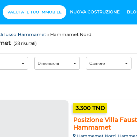
NUOVA COSTRUZIONE
BLO
VALUTA IL TUO IMMOBILE
e di lusso Hammamet
Hammamet Nord
amet
(
33 risultati
)
3.300 TND
Posizione Villa Faus
Hammamet
Hammamet Nord, Hamma