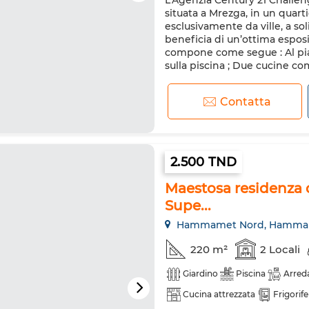
L’Agenzia Century 21 Challen
Sistema di allarme
Porta r
situata a Mrezga, in un quart
Lavatrice
Forno a microo
esclusivamente da ville, a soli 
beneficia di un’ottima esposiz
compone come segue : Al pia
sulla piscina ; Due cucine com
Contatta
2.500 TND
Maestosa residenza 
Supe...
Hammamet Nord, Hamma
220 m²
2 Locali
Giardino
Piscina
Arred
Cucina attrezzata
Frigorif