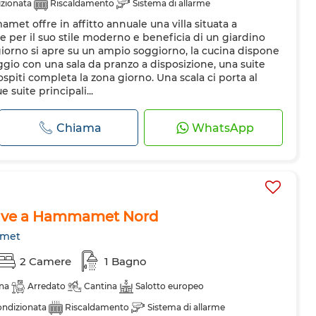
izionata
Riscaldamento
Sistema di allarme
t offre in affitto annuale una villa situata a
ero
Forno
TV
Lavatrice
Forno a microonde
per il suo stile moderno e beneficia di un giardino
giorno si apre su un ampio soggiorno, la cucina dispone
ggio con una sala da pranzo a disposizione, una suite
ospiti completa la zona giorno. Una scala ci porta al
suite principali...
Chiama
WhatsApp
Grive a Hammamet Nord
met
2 Camere
1 Bagno
ina
Arredato
Cantina
Salotto europeo
ondizionata
Riscaldamento
Sistema di allarme