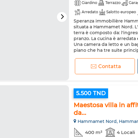
Giardino
Terrazzo
Gara
Arredato
Salotto europeo
Speranza immobilière Hammam
Riscaldamento
Sistema di
situata a Hammamet Nord. L'i
Lavatrice
Forno a microo
terra è composto da: l'ingres
pranzo. La cucina è arredata 
Una camera da letto e un bag
piano che ha tre suite princip
Contatta
5.500 TND
Maestosa villa in af
da...
Hammamet Nord, Hamma
400 m²
4 Locali