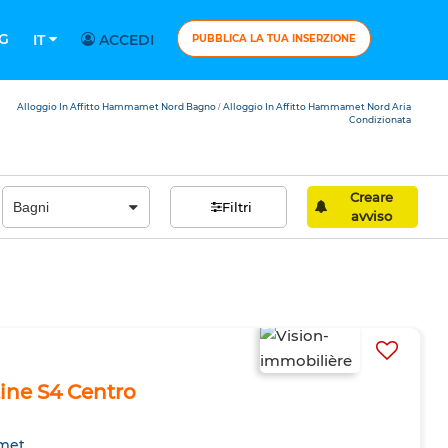
G
IT
ACCEDI
PUBBLICA LA TUA INSERZIONE
Alloggio In Affitto Hammamet Nord Bagno
Alloggio In Affitto Hammamet Nord Aria
/
Condizionata
Creare
Filtri
avviso
tine S4 Centro
met