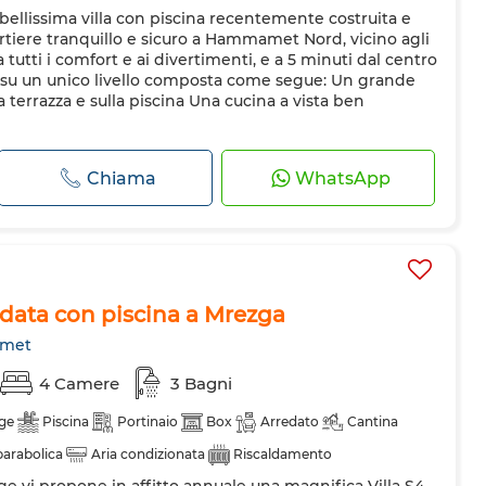
a bellissima villa con piscina recentemente costruita e
a
Cucina attrezzata
Frigorifero
Forno
TV
artiere tranquillo e sicuro a Hammamet Nord, vicino agli
nde
Internet
Ammessi animali domestici
a tutti i comfort e ai divertimenti, e a 5 minuti dal centro
ta su un unico livello composta come segue: Un grande
a terrazza e sulla piscina Una cucina a vista ben
Chiama
WhatsApp
rredata con piscina a Mrezga
met
4 Camere
3 Bagni
ge
Piscina
Portinaio
Box
Arredato
Cantina
arabolica
Aria condizionata
Riscaldamento