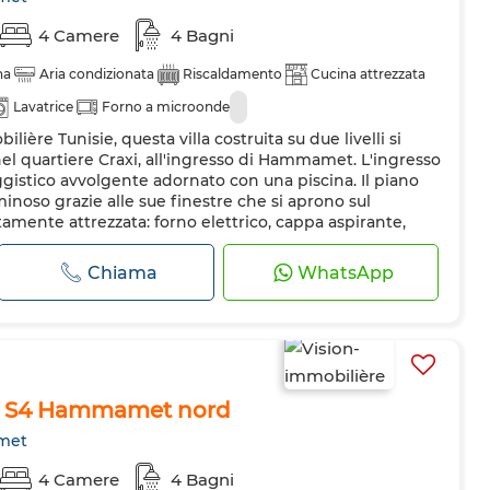
4 Camere
4 Bagni
na
Aria condizionata
Riscaldamento
Cucina attrezzata
Lavatrice
Forno a microonde
ilière Tunisie, questa villa costruita su due livelli si
nel quartiere Craxi, all'ingresso di Hammamet. L'ingresso
ggistico avvolgente adornato con una piscina. Il piano
inoso grazie alle sue finestre che si aprono sul
amente attrezzata: forno elettrico, cappa aspirante,
co...
Chiama
WhatsApp
zel S4 Hammamet nord
met
4 Camere
4 Bagni