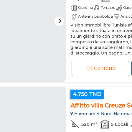
Giardino
Terrazzo
Gara
Antenna parabolica
Aria c
Vision Immobilière Tunisia af
Forno
Lavatrice
Forno
idealmente situata in una zon
su un giardino con prato e pisc
composto da un soggiorno, lu
giardino e una suite matrimo
di stoccaggio. Un bagno. Un..
Contatta
4.750 TND
Affitto villa Creuze S
Hammamet Nord, Hamma
520 m²
5 Locali