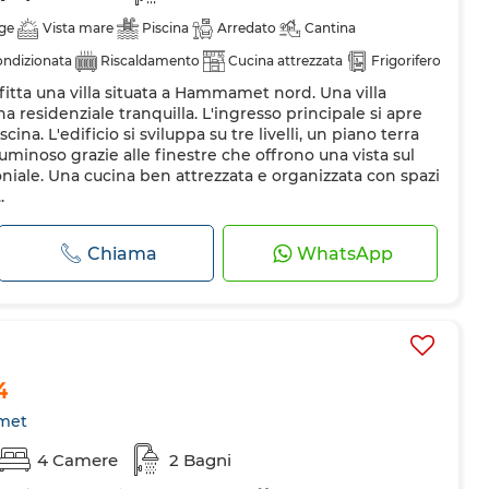
ge
Vista mare
Piscina
Arredato
Cantina
ondizionata
Riscaldamento
Cucina attrezzata
Frigorifero
fitta una villa situata a Hammamet nord. Una villa
 a microonde
a residenziale tranquilla. L'ingresso principale si apre
ina. L'edificio si sviluppa su tre livelli, un piano terra
minoso grazie alle finestre che offrono una vista sul
niale. Una cucina ben attrezzata e organizzata con spazi
.
Chiama
WhatsApp
4
met
4 Camere
2 Bagni