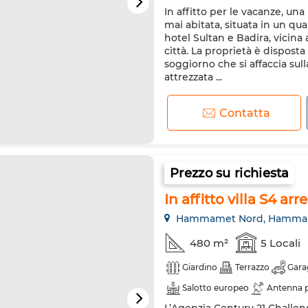
In affitto per le vacanze, un
Doppi vetri
Porta rinforzat
mai abitata, situata in un qu
Lavatrice
Forno a microo
hotel Sultan e Badira, vicina 
città. La proprietà è dispos
soggiorno che si affaccia sull
attrezzata ...
Contatta
Prezzo su richiesta
In affitto villa S4 a
Hammamet Nord, Hamma
480 m²
5 Locali
Giardino
Terrazzo
Gara
Salotto europeo
Antenna p