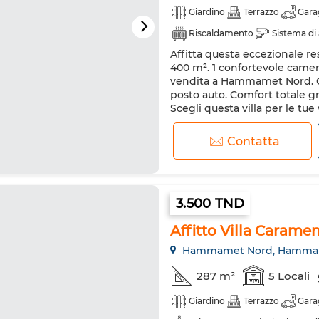
Giardino
Terrazzo
Gara
Riscaldamento
Sistema di
Affitta questa eccezionale res
Internet
400 m². 1 confortevole camera
vendita a Hammamet Nord. Olt
posto auto. Comfort totale gra
Scegli questa villa per le tue
comfort, tra cui i...
Contatta
3.500 TND
Affitto Villa Carame
Hammamet Nord, Hamma
287 m²
5 Locali
Giardino
Terrazzo
Gara