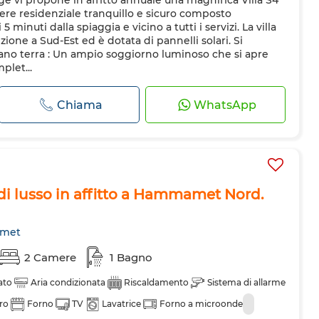
ge vi propone in affitto annuale una magnifica Villa S4
inforzata
Cucina attrezzata
Frigorifero
Forno
TV
iere residenziale tranquillo e sicuro composto
nde
5 minuti dalla spiaggia e vicino a tutti i servizi. La villa
ione a Sud-Est ed è dotata di pannelli solari. Si
no terra : Un ampio soggiorno luminoso che si apre
plet...
Chiama
WhatsApp
di lusso in affitto a Hammamet Nord.
met
2 Camere
1 Bagno
ato
Aria condizionata
Riscaldamento
Sistema di allarme
ero
Forno
TV
Lavatrice
Forno a microonde