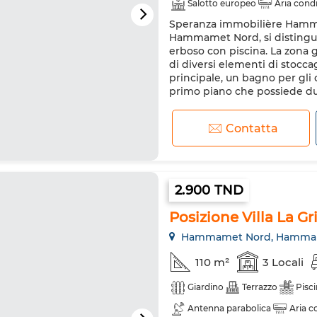
Salotto europeo
Aria cond
Speranza immobilière Hammame
Cucina attrezzata
Frigorif
Hammamet Nord, si distingue 
erboso con piscina. La zona 
di diversi elementi di stocca
principale, un bagno per gli 
primo piano che possiede due 
Contatta
2.900 TND
Posizione Villa La 
Hammamet Nord, Hamma
110 m²
3 Locali
Giardino
Terrazzo
Pisc
Antenna parabolica
Aria c