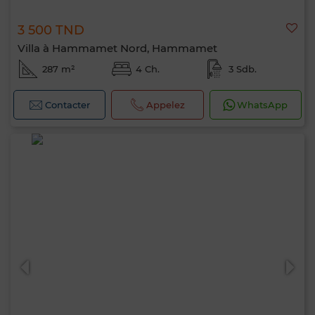
3 500 TND
Villa à Hammamet Nord, Hammamet
287 m²
4 Ch.
3 Sdb.
Contacter
Appelez
WhatsApp
Bonjour, je suis MIA. Quel critère souhaitez-
vous appliquer maintenant ?