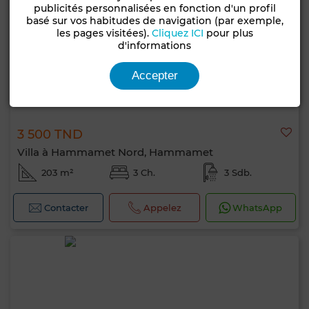
publicités personnalisées en fonction d'un profil
basé sur vos habitudes de navigation (par exemple,
les pages visitées).
Cliquez ICI
pour plus
d'informations
Accepter
3 500 TND
Villa à Hammamet Nord, Hammamet
203 m²
3 Ch.
3 Sdb.
Contacter
Appelez
WhatsApp