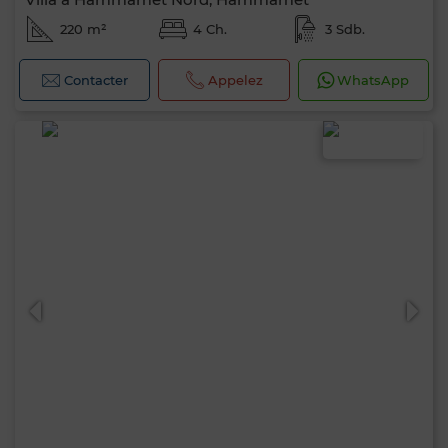
220 m²
4 Ch.
3 Sdb.
Contacter
Appelez
WhatsApp