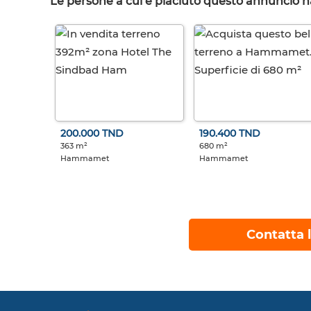
Le persone a cui è piaciuto questo annuncio 
200.000 TND
190.400 TND
363 m²
680 m²
Hammamet
Hammamet
Contatta l