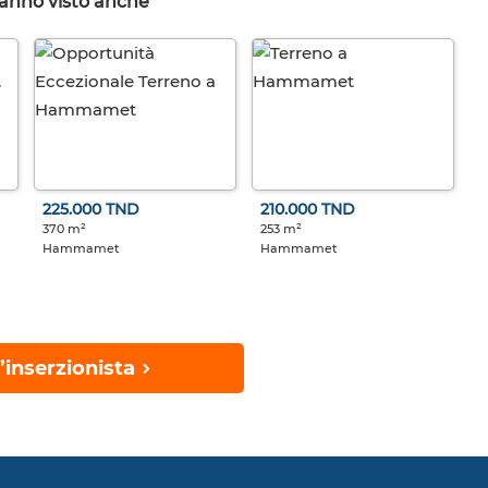
hanno visto anche
225.000 TND
210.000 TND
370 m²
253 m²
Hammamet
Hammamet
’inserzionista